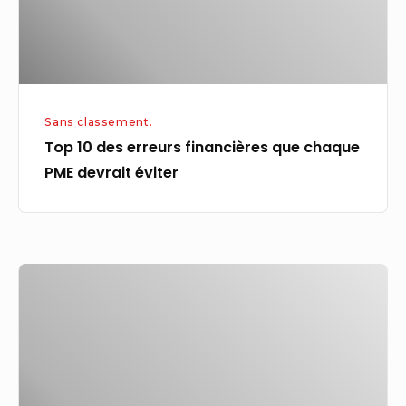
chaque
PME
devrait
éviter
Sans classement.
Top 10 des erreurs financières que chaque
PME devrait éviter
Le
changement
climatique
a
aggravé
les