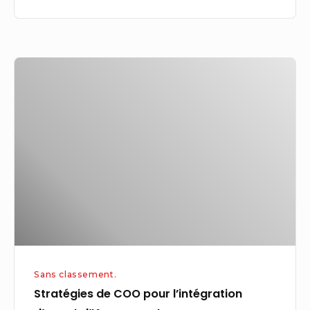
crédit
en
carbone
Stratégies
de
COO
pour
l’intégration
d’agent
d’IA
sans
couture
Sans classement.
Stratégies de COO pour l’intégration