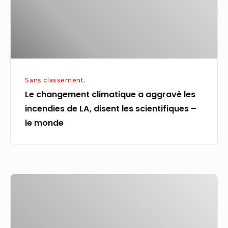
incendies
de
LA,
disent
les
Sans classement.
scientifiques
Le changement climatique a aggravé les
–
incendies de LA, disent les scientifiques –
le
le monde
monde
En
Dordogne,
une
Entreprise