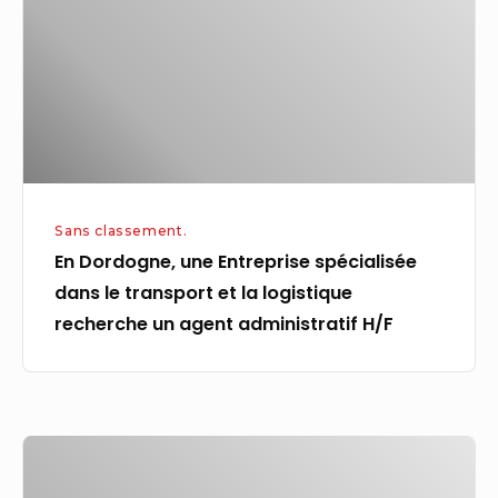
spécialisée
dans
le
transport
et
la
logistique
Sans classement.
recherche
En Dordogne, une Entreprise spécialisée
un
dans le transport et la logistique
agent
recherche un agent administratif H/F
administratif
H/F
La
dette