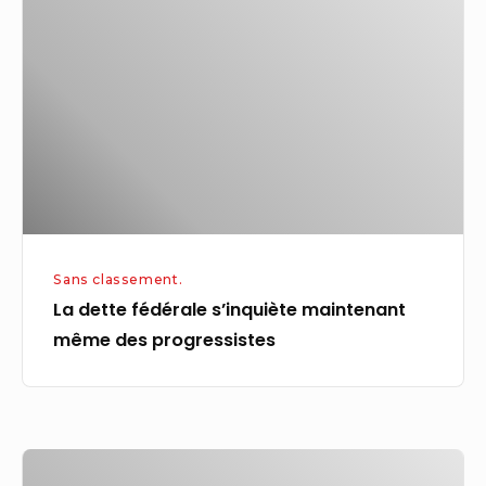
fédérale
s’inquiète
maintenant
même
des
progressistes
Sans classement.
La dette fédérale s’inquiète maintenant
même des progressistes
Quatre