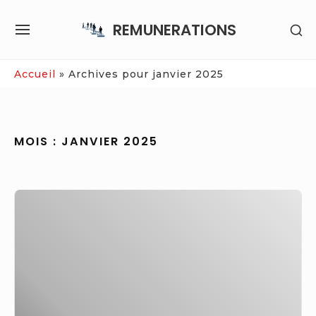
Skip
REMUNERATIONS
SH
to
SITE
SE
content
NAVIGATION
SI
Site Navigation
Accueil
»
Archives pour janvier 2025
MOIS :
JANVIER 2025
Top
10
des
erreurs
financières
que