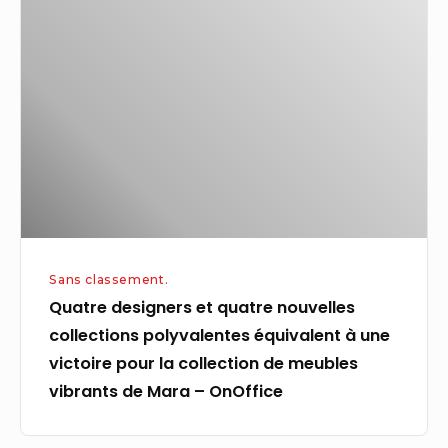
designers
et
quatre
nouvelles
collections
polyvalentes
équivalent
à
une
victoire
Sans classement.
pour
Quatre designers et quatre nouvelles
la
collections polyvalentes équivalent à une
collection
victoire pour la collection de meubles
de
vibrants de Mara – OnOffice
meubles
vibrants