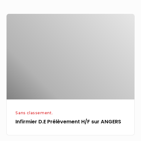
de
Mara
Infirmier
–
D.E
OnOffice
Prélèvement
H/F
sur
ANGERS
Sans classement.
Infirmier D.E Prélèvement H/F sur ANGERS