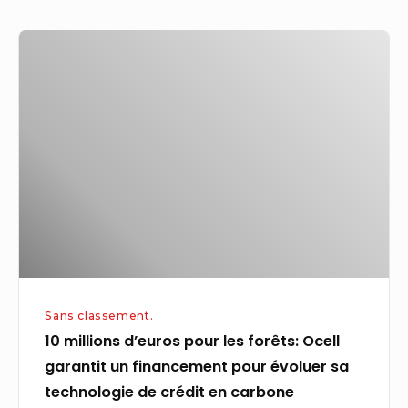
10
millions
d’euros
pour
les
forêts:
Ocell
garantit
un
financement
pour
Sans classement.
évoluer
10 millions d’euros pour les forêts: Ocell
sa
garantit un financement pour évoluer sa
technologie
technologie de crédit en carbone
de