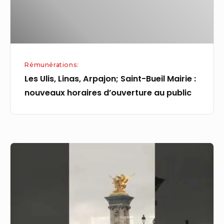
:
nouveaux
horaires
d’ouverture
Rémunérations:
au
Les Ulis, Linas, Arpajon; Saint-Bueil Mairie :
public
nouveaux horaires d’ouverture au public
(vitry-
sur-
seine
france):
Seine
River