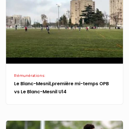
Mesnil,première
mi-
temps
OPB
vs
Le
Blanc-
Mesnil
U14
Rémunérations:
Le Blanc-Mesnil,première mi-temps OPB
vs Le Blanc-Mesnil U14
Massy;