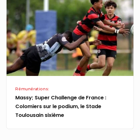
Super
Challenge
de
France
:
Colomiers
sur
le
podium,
le
Rémunérations:
Stade
Massy; Super Challenge de France :
Toulousain
Colomiers sur le podium, le Stade
sixième
Toulousain sixième