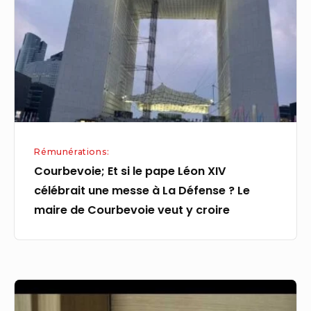
le
pape
Léon
XIV
célébrait
une
messe
à
Rémunérations:
La
Courbevoie; Et si le pape Léon XIV
Défense ?
célébrait une messe à La Défense ? Le
Le
maire de Courbevoie veut y croire
maire
de
Courbevoie
veut
Maisons-
y
Alfort,Serrurier