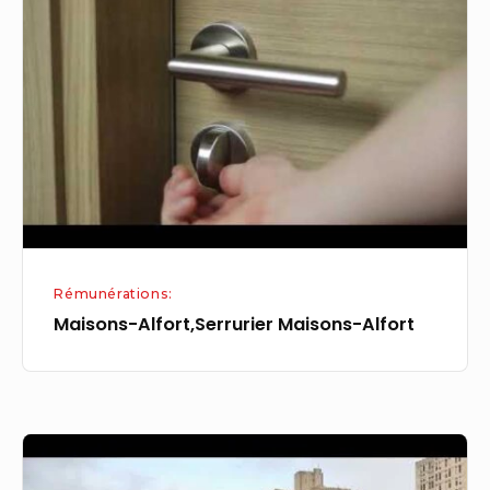
croire
Maisons-
Alfort
Rémunérations:
Maisons-Alfort,Serrurier Maisons-Alfort
Le
Blanc-