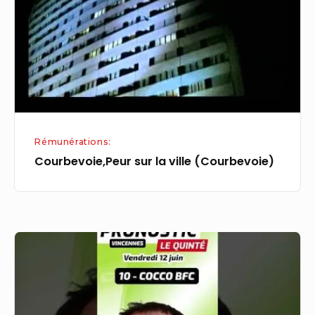
(Courbevoie)
Rémunérations:
Courbevoie,Peur sur la ville (Courbevoie)
Vincennes,Vincennes
PRONOSTIC
Quinté+