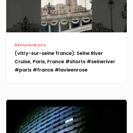
Cruise,
Paris,
France
#shorts
#seineriver
Rémunérations:
#paris
(vitry-sur-seine france): Seine River
#france
Cruise, Paris, France #shorts #seineriver
#lavieenrose
#paris #france #lavieenrose
Courbevoie,Peur
sur
la
ville