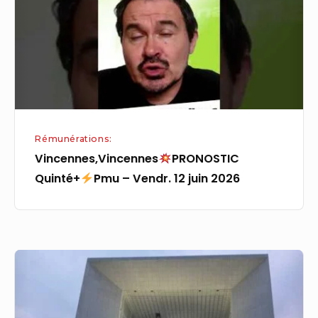
Pmu
–
Vendr.
12
juin
2026
Rémunérations:
Vincennes,Vincennes
PRONOSTIC
Quinté+
Pmu – Vendr. 12 juin 2026
Courbevoie;
Et
si