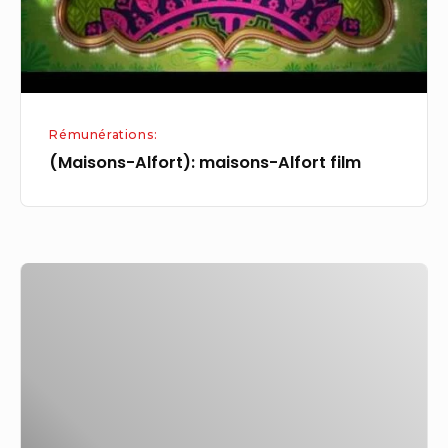
Rémunérations:
(Maisons-Alfort): maisons-Alfort film
Les
Ulis,
Linas,
Arpajon;
Saint-
Bueil
Mairie