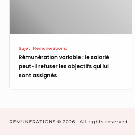
peut-
il
refuser
les
objectifs
qui
Sujet: Rémunérations:
lui
Rémunération variable : le salarié
sont
peut-il refuser les objectifs qui lui
assignés
sont assignés
REMUNERATIONS © 2026 · All rights reserved