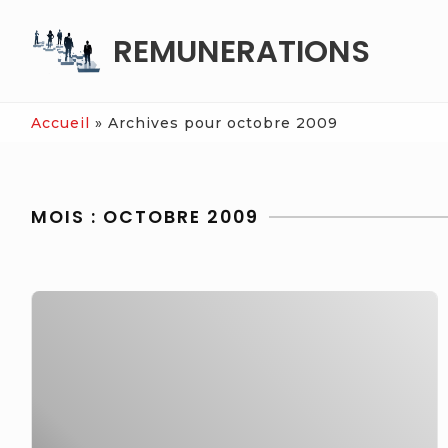
Skip
REMUNERATIONS
to
content
Accueil
»
Archives pour octobre 2009
MOIS :
OCTOBRE 2009
Rémunération
variable
:
le
salarié