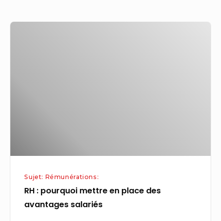
RH
:
pourquoi
mettre
en
place
des
avantages
salariés
Sujet: Rémunérations:
RH : pourquoi mettre en place des
avantages salariés