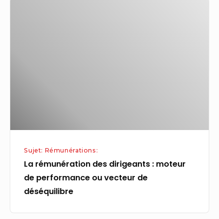
La
rémunération
des
dirigeants
:
moteur
de
performance
ou
vecteur
de
Sujet: Rémunérations:
déséquilibre
La rémunération des dirigeants : moteur
de performance ou vecteur de
déséquilibre