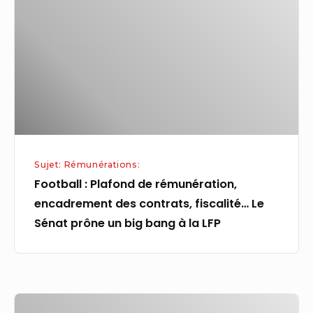
de
rémunération,
encadrement
des
contrats,
fiscalité…
Le
Sénat
Sujet: Rémunérations:
prône
Football : Plafond de rémunération,
un
encadrement des contrats, fiscalité… Le
big
Sénat prône un big bang à la LFP
bang
à
la
LFP
Le