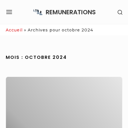
Skip
REMUNERATIONS
SH
to
SITE
SE
content
NAVIGATION
SI
Site Navigation
Accueil
»
Archives pour octobre 2024
MOIS :
OCTOBRE 2024
Salaires
:
les
grilles
indiciaires
des