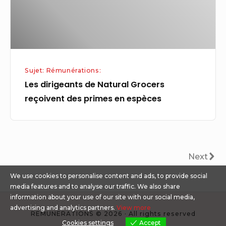
des
primes
en
espèces
Sujet: Rémunérations:
Les dirigeants de Natural Grocers
reçoivent des primes en espèces
Pagination
Next
Next
des
We use cookies to personalise content and ads, to provide social
publications
media features and to analyse our traffic. We also share
information about your use of our site with our social media,
advertising and analytics partners.
View more
REMUNERATIONS © 2026 · All rights reserved
Cookies settings
Accept