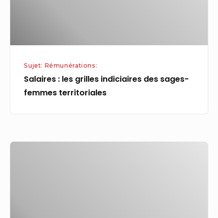
sages-
femmes
territoriales
Sujet: Rémunérations:
Salaires : les grilles indiciaires des sages-
femmes territoriales
Fonctionnaires
:
jour
de
carence,
rémunération