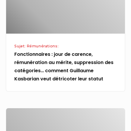
au
mérite,
suppression
des
catégories…
Sujet: Rémunérations:
comment
Fonctionnaires : jour de carence,
Guillaume
rémunération au mérite, suppression des
Kasbarian
catégories… comment Guillaume
veut
Kasbarian veut détricoter leur statut
détricoter
leur
statut
Football
:
Plafond