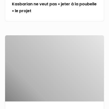
Kasbarian ne veut pas « jeter à la poubelle
Guillaume
» le projet
Kasbarian
ne
veut
pas
Arrêts-
«
maladies
jeter
des
à
fonctionnaires
la
:
poubelle
« Une
»
agitation
le
complètement
projet
dérisoire »,
juge
Alain