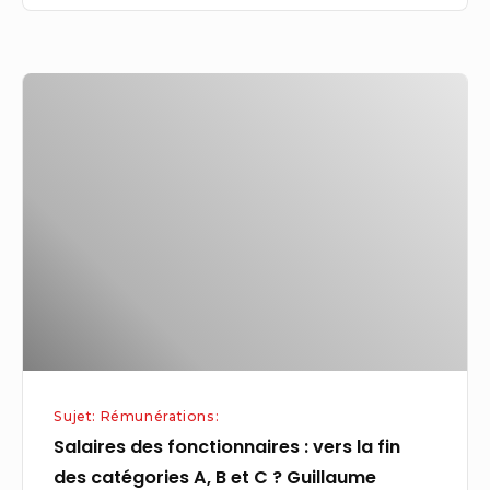
Salaires
des
fonctionnaires
:
vers
la
fin
des
catégories
A,
B
Sujet: Rémunérations:
et
Salaires des fonctionnaires : vers la fin
C
des catégories A, B et C ? Guillaume
?