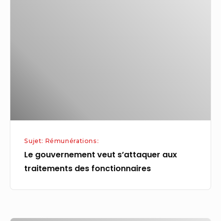
gouvernement
veut
s’attaquer
aux
traitements
des
fonctionnaires
Sujet: Rémunérations:
Le gouvernement veut s’attaquer aux
traitements des fonctionnaires