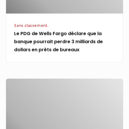
banque
pourrait
perdre
Sans classement.
3
Le PDG de Wells Fargo déclare que la
milliards
banque pourrait perdre 3 milliards de
de
dollars en prêts de bureaux
dollars
en
prêts
de
Les
bureaux
dirigeants
de
Natural
Grocers
reçoivent