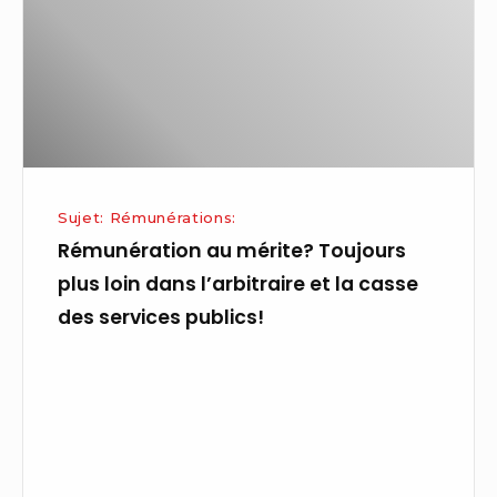
plus
loin
dans
l’arbitraire
et
la
casse
Sujet: Rémunérations:
des
Rémunération au mérite? Toujours
services
plus loin dans l’arbitraire et la casse
publics!
des services publics!