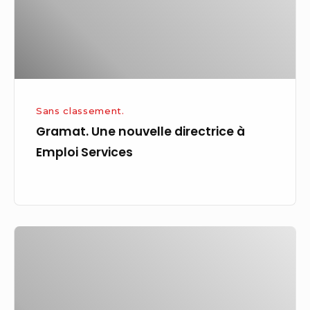
Emploi
Services
Sans classement.
Gramat. Une nouvelle directrice à
Emploi Services
Rémunération
au
mérite?
Toujours