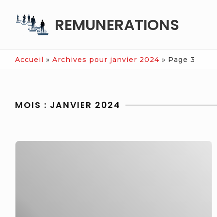
Skip
REMUNERATIONS
to
content
Accueil
»
Archives pour janvier 2024
»
Page 3
MOIS :
JANVIER 2024
VRAI
OU
FAUX.
Les
députés