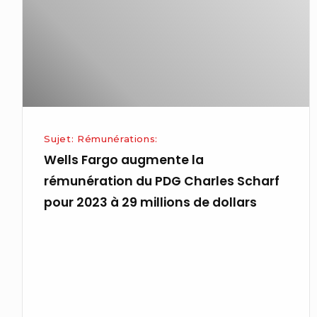
rémunération
du
PDG
Charles
Scharf
pour
2023
Sujet: Rémunérations:
à
Wells Fargo augmente la
29
rémunération du PDG Charles Scharf
millions
pour 2023 à 29 millions de dollars
de
dollars