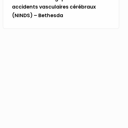
du
–
accidents vasculaires cérébraux
brut
Bethesda
(NINDS) – Bethesda
américain
et
aux
mesures
de
relance
chinoises.