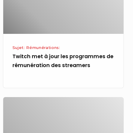
programmes
de
rémunération
des
streamers
Sujet: Rémunérations:
Twitch met à jour les programmes de
rémunération des streamers
Résumé
de
l’Amérique :
le