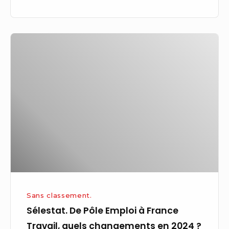
Sélestat.
De
Pôle
Emploi
à
France
Travail,
quels
changements
en
2024 ?
Sans classement.
Sélestat. De Pôle Emploi à France
Travail, quels changements en 2024 ?