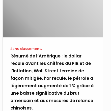
dollar
recule
avant
les
chiffres
du
PIB
Sans classement.
et
Résumé de l’Amérique : le dollar
de
recule avant les chiffres du PIB et de
l’inflation,
l’inflation, Wall Street termine de
Wall
façon mitigée, l’or recule, le pétrole a
Street
légèrement augmenté de 1 % grâce à
termine
une baisse significative du brut
de
américain et aux mesures de relance
façon
chinoises.