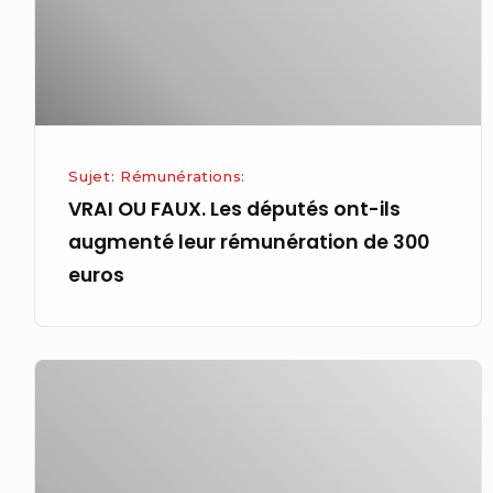
ont-
ils
augmenté
leur
rémunération
de
Sujet: Rémunérations:
300
VRAI OU FAUX. Les députés ont-ils
euros
augmenté leur rémunération de 300
euros
Wells
Fargo
augmente
la