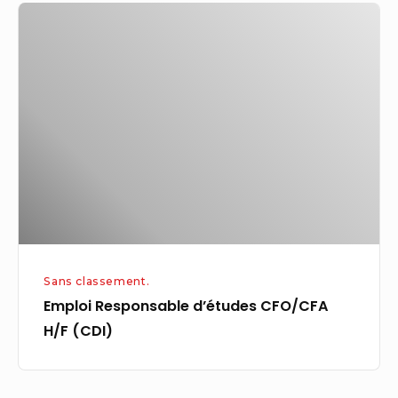
Emploi
Kaleido
Responsable
d’études
CFO/CFA
H/F
(CDI)
Sans classement.
Emploi Responsable d’études CFO/CFA
H/F (CDI)