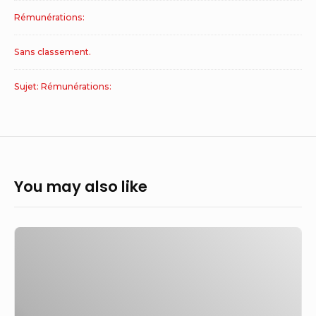
Rémunérations:
Sans classement.
Sujet: Rémunérations:
You may also like
Le
Royaume-
Uni
reçoit
de