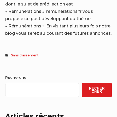
dont le sujet de prédilection est
« Rémunérations ». remunerations.fr vous
propose ce post développant du thème
« Rémunérations ». En visitant plusieurs fois notre
blog vous serez au courant des futures annonces.
Sans classement.
Sidebar
Rechercher
Widget
RECHER
Area
CHER
Articles récents