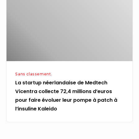
de
Medtech
Vicentra
collecte
72,4
millions
d’euros
pour
Sans classement.
faire
La startup néerlandaise de Medtech
évoluer
Vicentra collecte 72,4 millions d’euros
leur
pour faire évoluer leur pompe à patch à
pompe
l’insuline Kaleido
à
patch
à
l’insuline