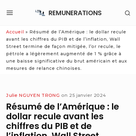
Skip
REMUNERATIONS
SH
to
SITE
SE
content
NAVIGATION
SI
Site Navigation
Accueil
»
Résumé de l’Amérique : le dollar recule
avant les chiffres du PIB et de l’inflation, Wall
Street termine de façon mitigée, l’or recule, le
pétrole a légèrement augmenté de 1 % grâce à
une baisse significative du brut américain et aux
mesures de relance chinoises.
Julie NGUYEN TRONG
on
25 janvier 2024
Résumé de l’Amérique : le
dollar recule avant les
chiffres du PIB et de
l’inflation, Wall Street