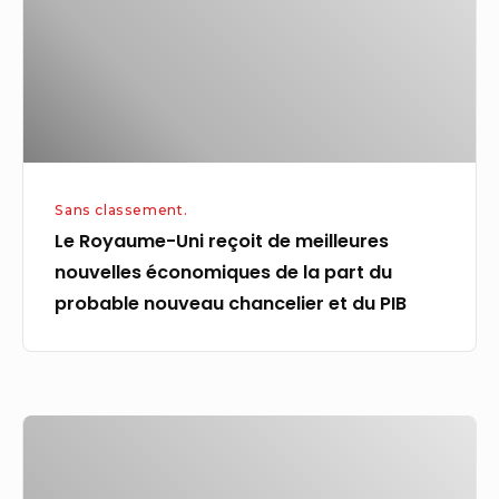
meilleures
nouvelles
économiques
de
la
part
Sans classement.
du
Le Royaume-Uni reçoit de meilleures
probable
nouvelles économiques de la part du
nouveau
probable nouveau chancelier et du PIB
chancelier
et
du
PIB
La
startup
néerlandaise