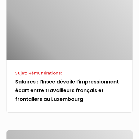
dévoile
impôt
l’impressionnant
écart
entre
travailleurs
français
et
frontaliers
Sujet: Rémunérations:
au
Salaires : l’Insee dévoile l’impressionnant
Luxembourg
écart entre travailleurs français et
frontaliers au Luxembourg
« À