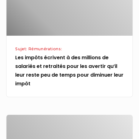
de
salariés
et
retraités
pour
Sujet: Rémunérations:
les
Les impôts écrivent à des millions de
avertir
salariés et retraités pour les avertir qu’il
qu’il
leur reste peu de temps pour diminuer leur
leur
impôt
reste
peu
de
temps
Salaires
pour
:
diminuer
l’Insee
leur