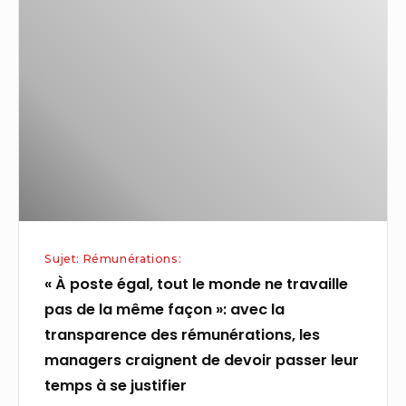
poste
égal,
tout
le
monde
ne
travaille
pas
de
la
Sujet: Rémunérations:
même
« À poste égal, tout le monde ne travaille
façon »:
pas de la même façon »: avec la
avec
transparence des rémunérations, les
la
managers craignent de devoir passer leur
transparence
temps à se justifier
des