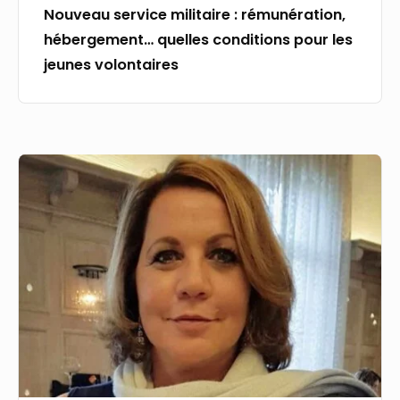
Nouveau service militaire : rémunération,
hébergement… quelles conditions pour les
jeunes volontaires
Les
Ulis,
Linas,
Arpajon;
quand
un
chèque
de
46
000