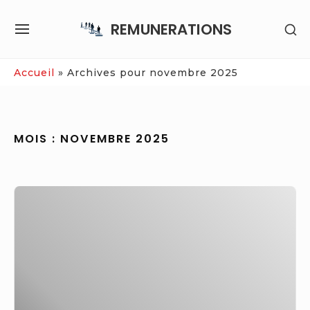
Skip
REMUNERATIONS
SH
to
SITE
SE
content
NAVIGATION
SI
Site Navigation
Accueil
»
Archives pour novembre 2025
MOIS :
NOVEMBRE 2025
Aubervilliers;
Rencontre
avec
Nâdiya
,
chanteuse