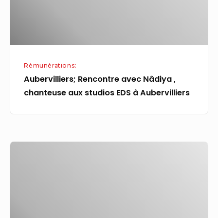
aux
studios
EDS
à
Aubervilliers
Rémunérations:
Aubervilliers; Rencontre avec Nâdiya ,
chanteuse aux studios EDS à Aubervilliers
Les
impôts
écrivent
à
des
millions