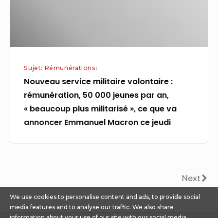
50
000
jeunes
par
an,
Sujet: Rémunérations:
« beaucoup
Nouveau service militaire volontaire :
plus
rémunération, 50 000 jeunes par an,
militarisé »,
« beaucoup plus militarisé », ce que va
ce
annoncer Emmanuel Macron ce jeudi
que
va
annoncer
Emmanuel
Pagination
Next
Next
Macron
des
ce
We use cookies to personalise content and ads, to provide social
publications
jeudi
media features and to analyse our traffic. We also share
information about your use of our site with our social media,