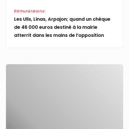
euros
Rémunérations:
destiné
Les Ulis, Linas, Arpajon; quand un chèque
à
de 46 000 euros destiné à la mairie
la
atterrit dans les mains de l’opposition
mairie
atterrit
dans
les
Durée,
mains
âge,
de
rémunération…
l’opposition
Ce
qu’il
faut
savoir
sur