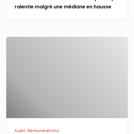
ralentie malgré une médiane en hausse
Nouveau
service
militaire
:
rémunération,
hébergement…
quelles
conditions
pour
les
jeunes
Sujet: Rémunérations:
volontaires