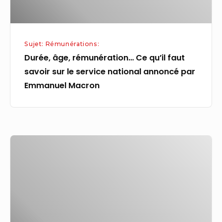
le
service
national
Sujet: Rémunérations:
annoncé
Durée, âge, rémunération… Ce qu’il faut
par
savoir sur le service national annoncé par
Emmanuel
Emmanuel Macron
Macron
Nouveau
service
militaire
volontaire
:
rémunération,