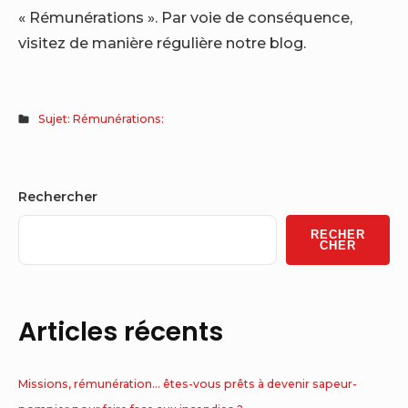
« Rémunérations ». Par voie de conséquence,
visitez de manière régulière notre blog.
Sujet: Rémunérations:
Sidebar
Rechercher
Widget
RECHER
Area
CHER
Articles récents
Missions, rémunération… êtes-vous prêts à devenir sapeur-