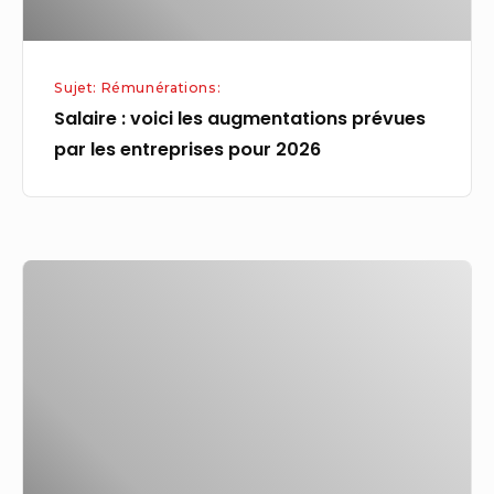
entreprises
pour
2026
Sujet: Rémunérations:
Salaire : voici les augmentations prévues
par les entreprises pour 2026
Rémunération
:
qu’est-
ce
que
le
salaire
décent,