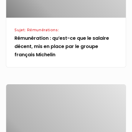
mis
en
place
Sujet: Rémunérations:
par
Rémunération : qu’est-ce que le salaire
le
décent, mis en place par le groupe
groupe
français Michelin
français
Michelin
1,7
million
d’euros:
le
salaire
fixe