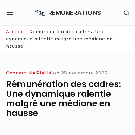
Skip
REMUNERATIONS
SH
to
SITE
SE
content
NAVIGATION
SI
Site Navigation
Accueil
»
Rémunération des cadres: Une
dynamique ralentie malgré une médiane en
hausse
Gennaro MARIAUX
on
28 novembre 2025
Rémunération des cadres:
Une dynamique ralentie
malgré une médiane en
hausse