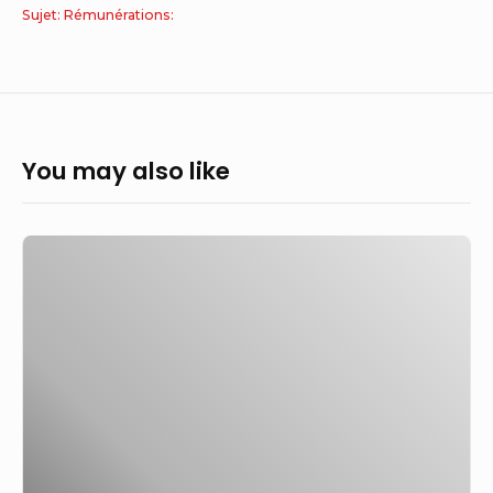
Sujet: Rémunérations:
You may also like
Salaire
:
voici
les
augmentations
prévues
par
les