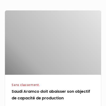
Saudi
Aramco
doit
abaisser
son
objectif
de
capacité
de
production
Sans classement.
Saudi Aramco doit abaisser son objectif
de capacité de production