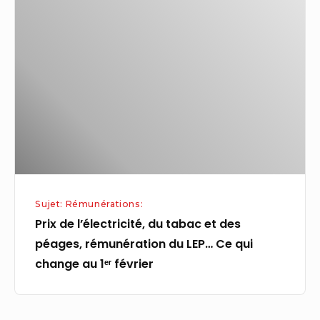
de
l’électricité,
du
tabac
et
des
péages,
rémunération
du
LEP…
Sujet: Rémunérations:
Ce
Prix de l’électricité, du tabac et des
qui
péages, rémunération du LEP… Ce qui
change
change au 1ᵉʳ février
au
1ᵉʳ
février