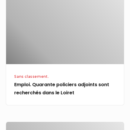
policiers
adjoints
sont
recherchés
dans
le
Loiret
Sans classement.
Emploi. Quarante policiers adjoints sont
recherchés dans le Loiret
Prix