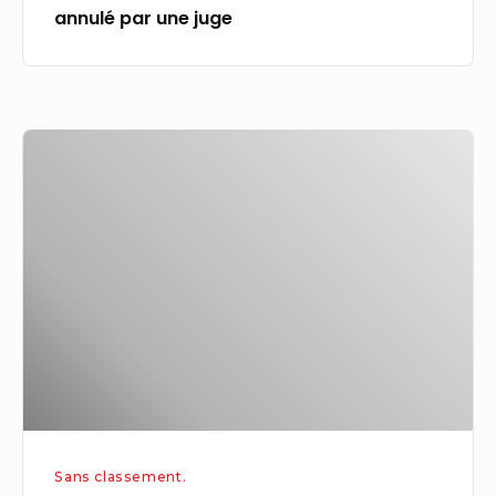
annulé par une juge
une
juge
Un
aperçu
du
nouveau
bureau
de
Supermassive
Games
à
Guildford
Sans classement.