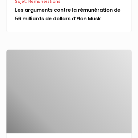
Sujet: Rémunérations:
Musk
Les arguments contre la rémunération de
56 milliards de dollars d’Elon Musk
Summerside
offre
10 000 $
pour
appuyer
la
formation
de
nouveaux
policiers