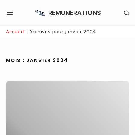
Skip
REMUNERATIONS
SH
to
SITE
SE
content
NAVIGATION
SI
Site Navigation
Accueil
»
Archives pour janvier 2024
MOIS :
JANVIER 2024
L’implant
Brain-
Chip
de
Neuralink
transformera-