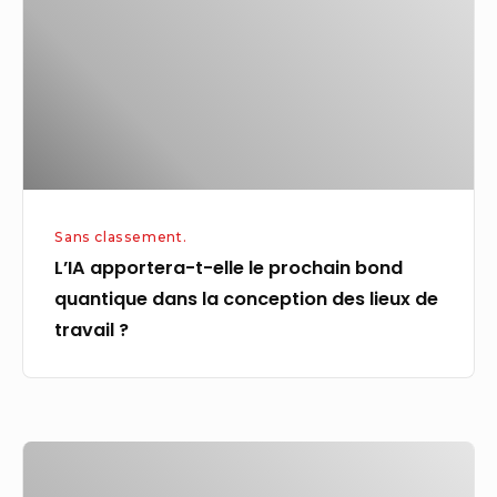
le
prochain
bond
quantique
dans
la
conception
Sans classement.
des
L’IA apportera-t-elle le prochain bond
lieux
quantique dans la conception des lieux de
de
travail ?
travail ?
Emploi.
Quarante