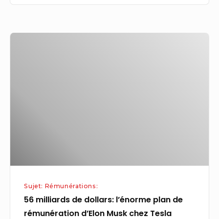
56
milliards
de
dollars:
l’énorme
plan
de
rémunération
d’Elon
Musk
chez
Sujet: Rémunérations:
Tesla
56 milliards de dollars: l’énorme plan de
annulé
rémunération d’Elon Musk chez Tesla
par