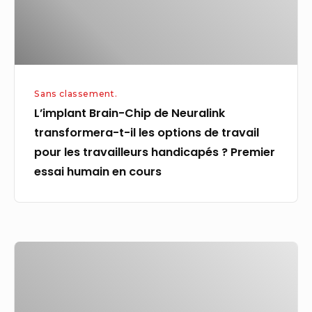
t-
il
les
options
de
Sans classement.
travail
L’implant Brain-Chip de Neuralink
pour
transformera-t-il les options de travail
les
pour les travailleurs handicapés ? Premier
travailleurs
essai humain en cours
handicapés
?
Premier
essai
L’IA
humain
apportera-
en
t-
cours
elle