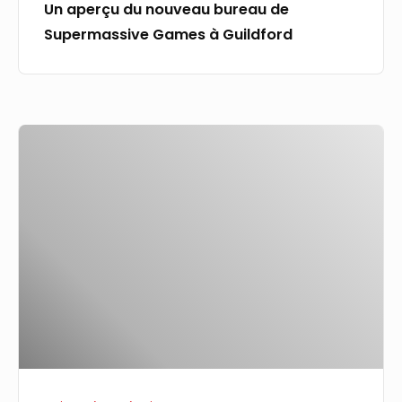
Un aperçu du nouveau bureau de
Supermassive Games à Guildford
Les
arguments
contre
la
rémunération
de
56
milliards
de
dollars
d’Elon