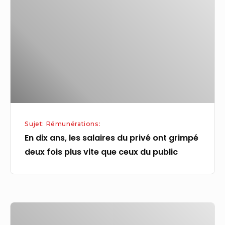
ans,
les
salaires
du
privé
ont
grimpé
deux
fois
Sujet: Rémunérations:
plus
En dix ans, les salaires du privé ont grimpé
vite
deux fois plus vite que ceux du public
que
ceux
du
public
Primes
aux