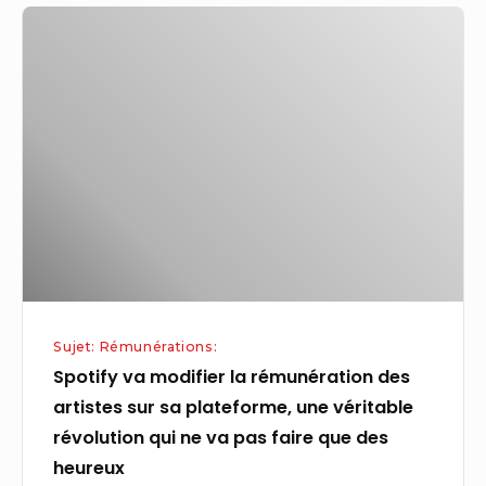
Spotify
syndicat
va
infirmier
modifier
la
rémunération
des
artistes
sur
sa
plateforme,
une
Sujet: Rémunérations:
véritable
Spotify va modifier la rémunération des
révolution
artistes sur sa plateforme, une véritable
qui
révolution qui ne va pas faire que des
ne
heureux
va