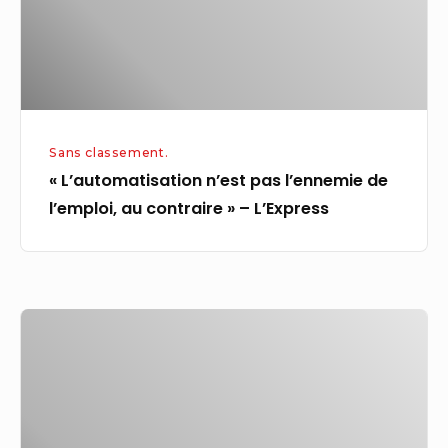
au
contraire »
–
L’Express
Sans classement.
« L’automatisation n’est pas l’ennemie de
l’emploi, au contraire » – L’Express
Rodez.
Emploi.
Trois
agences
d’intérim