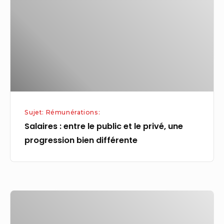
le
public
et
le
privé,
une
progression
bien
Sujet: Rémunérations:
différente
Salaires : entre le public et le privé, une
progression bien différente
En
dix