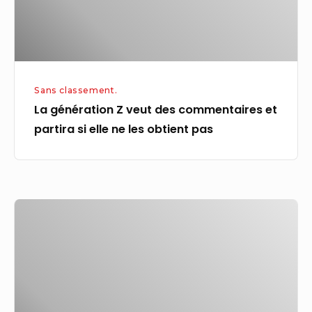
partira
si
elle
ne
Sans classement.
les
La génération Z veut des commentaires et
obtient
partira si elle ne les obtient pas
pas
« L’automatisation
n’est
pas
l’ennemie
de
l’emploi,