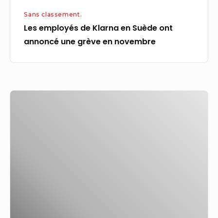
en
Sans classement.
novembre
Les employés de Klarna en Suède ont
annoncé une grève en novembre
Les
majors
pétrolières
investissent
des
milliards
dans
des
fusions