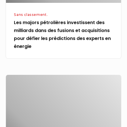
et
acquisitions
Sans classement.
pour
Les majors pétrolières investissent des
défier
milliards dans des fusions et acquisitions
les
pour défier les prédictions des experts en
prédictions
énergie
des
experts
en
énergie
La
génération
Z
veut
des
commentaires
et