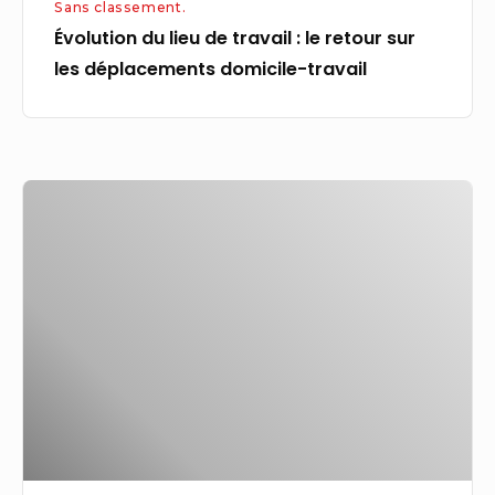
Sans classement.
travail
Évolution du lieu de travail : le retour sur
les déplacements domicile-travail
Les
employés
de
Klarna
en
Suède
ont
annoncé
une
grève