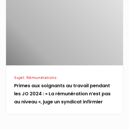
soignants
au
travail
pendant
les
JO
2024
:
« La
Sujet: Rémunérations:
rémunération
Primes aux soignants au travail pendant
n’est
les JO 2024 : « La rémunération n’est pas
pas
au niveau », juge un syndicat infirmier
au
niveau »,
juge
un