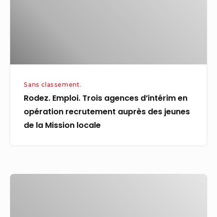
en
opération
recrutement
auprès
des
jeunes
Sans classement.
de
Rodez. Emploi. Trois agences d’intérim en
la
opération recrutement auprès des jeunes
Mission
de la Mission locale
locale
Salaires
:
entre