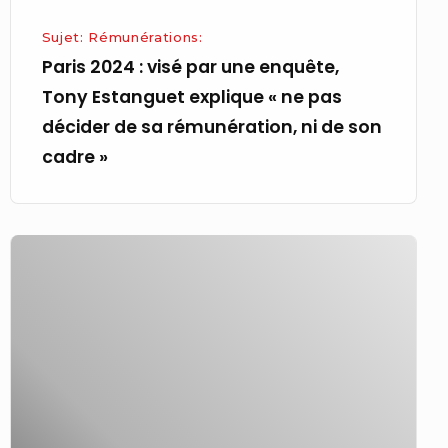
explique
« ne
Sujet: Rémunérations:
pas
Paris 2024 : visé par une enquête,
décider
Tony Estanguet explique « ne pas
de
décider de sa rémunération, ni de son
sa
cadre »
rémunération,
ni
de
Paris
son
2024
cadre »
:
Tony
Estanguet,
président
du