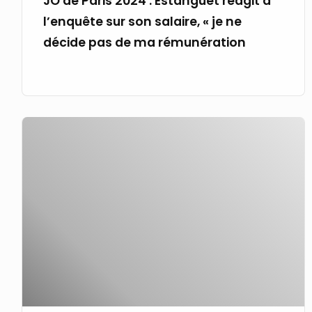
JO de Paris 2024 : Estanguet réagit à
«
l’enquête sur son salaire, « je ne
je
décide pas de ma rémunération
ne
décide
pas
de
Utiliser
ma
l’analyse
rémunération
pour
améliorer
les
performances
de
l’entreprise
de