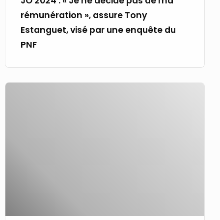
JO 2024 : « Je ne décide pas de ma
Estanguet,
rémunération », assure Tony
visé
Estanguet, visé par une enquête du
par
PNF
une
enquête
du
Paris
PNF
2024
:
visé
par
une
enquête,
Tony
Estanguet