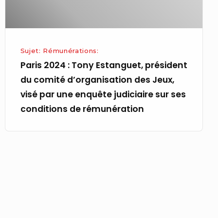
comité
d’organisation
des
Jeux,
Sujet: Rémunérations:
visé
Paris 2024 : Tony Estanguet, président
par
du comité d’organisation des Jeux,
une
visé par une enquête judiciaire sur ses
enquête
conditions de rémunération
judiciaire
sur
ses
conditions
de
rémunération