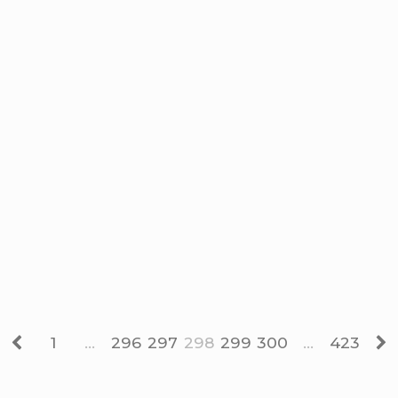
Previous
Page
Page
Page
Page
Page
Page
Page
Ne
1
…
296
297
298
299
300
…
423