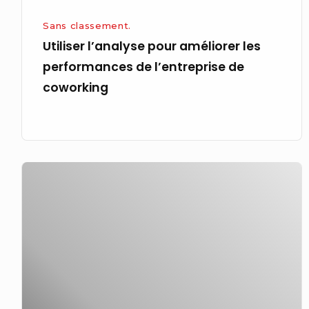
coworking
Sans classement.
Utiliser l’analyse pour améliorer les
performances de l’entreprise de
coworking
Une
règle
pour
les
rassembler
tous
et