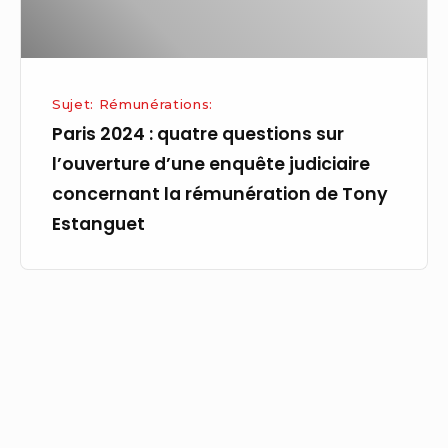
d’une
enquête
judiciaire
concernant
Sujet: Rémunérations:
la
Paris 2024 : quatre questions sur
rémunération
l’ouverture d’une enquête judiciaire
de
concernant la rémunération de Tony
Tony
Estanguet
Estanguet