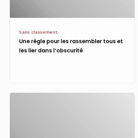
les
lier
dans
l’obscurité
Sans classement.
Une règle pour les rassembler tous et
les lier dans l’obscurité
Jeux
olympiques
:
la
rémunération