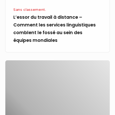
linguistiques
comblent
Sans classement.
le
L’essor du travail à distance –
fossé
Comment les services linguistiques
au
comblent le fossé au sein des
sein
équipes mondiales
des
équipes
mondiales
Paris
2024
:
quatre
questions
sur
l’ouverture