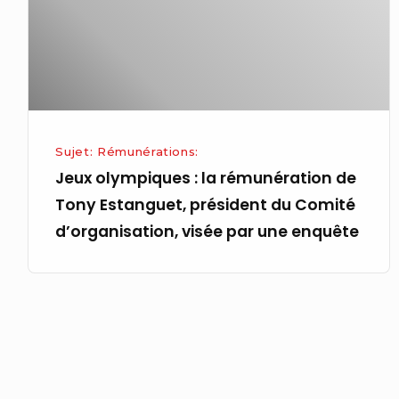
de
Tony
Estanguet,
président
du
Comité
Sujet: Rémunérations:
d’organisation,
Jeux olympiques : la rémunération de
visée
Tony Estanguet, président du Comité
par
d’organisation, visée par une enquête
une
enquête
Pagination
des