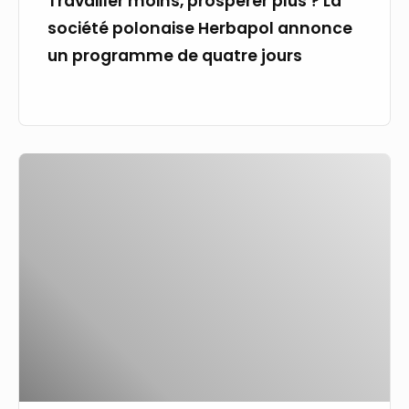
Travailler moins, prospérer plus ? La
quatre
société polonaise Herbapol annonce
jours
un programme de quatre jours
L’essor
du
travail
à
distance
–
Comment
les
services