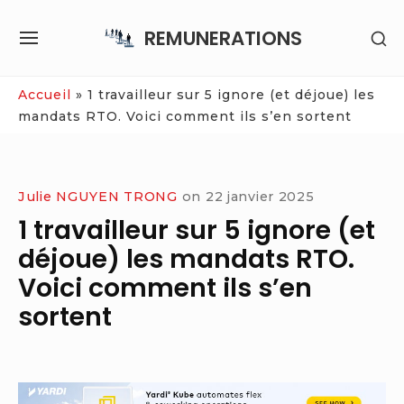
Skip
REMUNERATIONS
SH
to
SITE
SE
content
NAVIGATION
SI
Site Navigation
Accueil
»
1 travailleur sur 5 ignore (et déjoue) les
mandats RTO. Voici comment ils s’en sortent
Julie NGUYEN TRONG
on
22 janvier 2025
1 travailleur sur 5 ignore (et
déjoue) les mandats RTO.
Voici comment ils s’en
sortent