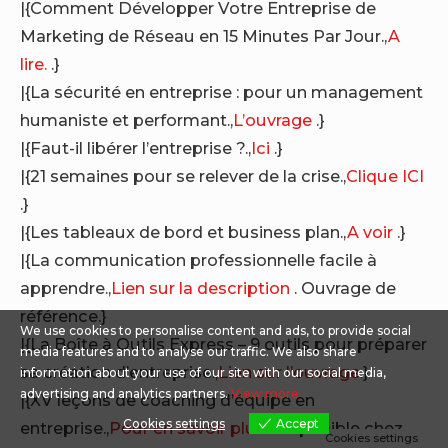
|{Comment Développer Votre Entreprise de
Marketing de Réseau en 15 Minutes Par Jour.,
A
lire.
.}
|{La sécurité en entreprise : pour un management
humaniste et performant.,
L’ouvrage
.}
|{Faut-il libérer l’entreprise ?.,
Ici
.}
|{21 semaines pour se relever de la crise.,
Clique ICI
.}
|{Les tableaux de bord et business plan.,
A voir
.}
|{La communication professionnelle facile à
apprendre.,
Lien sur la description
. Ouvrage de
référence.}
We use cookies to personalise content and ads, to provide social
|{La Boîte à Outils Express – 9 outils pour préparer
media features and to analyse our traffic. We also share
sa création d’entreprise.,
Lien sur l’ouvrage
.}
information about your use of our site with our social media,
advertising and analytics partners.
View more
|{XV leçons de coaching d’équipe en
Cookies settings
Accept
entreprise.,
Pour en savoir plus
. Disponible chez
Cookies settings