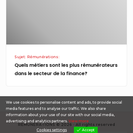
plus
rémunérateurs
dans
le
secteur
de
la
Sujet: Rémunérations:
finance?
Quels métiers sont les plus rémunérateurs
dans le secteur de la finance?
We use cookies to personalise content and ads, to provide social
media features and to analyse our traffic. We also share
information about your use of our site with our social media,
advertising and analytics partners.
View more
REMUNERATIONS © 2026 · All rights reserved
Cookies settings
Accept