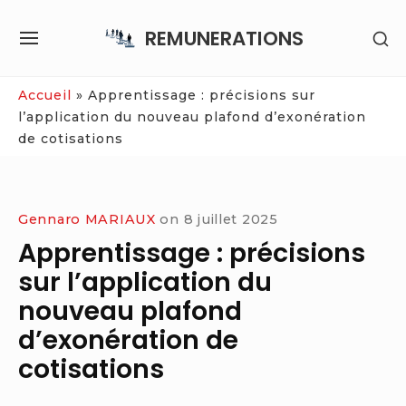
Skip
REMUNERATIONS
SH
to
SITE
SE
content
NAVIGATION
SI
Site Navigation
Accueil
»
Apprentissage : précisions sur
l’application du nouveau plafond d’exonération
de cotisations
Gennaro MARIAUX
on
8 juillet 2025
Apprentissage : précisions
sur l’application du
nouveau plafond
d’exonération de
cotisations