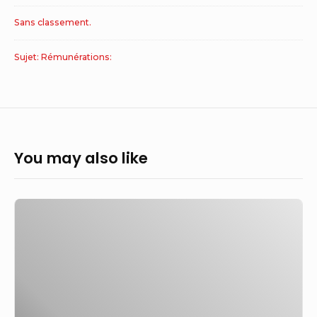
Sans classement.
Sujet: Rémunérations:
You may also like
Combien
gagnent
les
patrons
des
plus