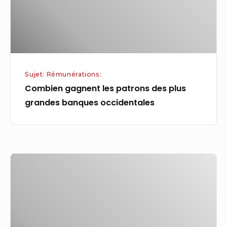
grandes
banques
occidentales
Sujet: Rémunérations:
Combien gagnent les patrons des plus
grandes banques occidentales
Rémunération
des
enseignants
:
l’impossible