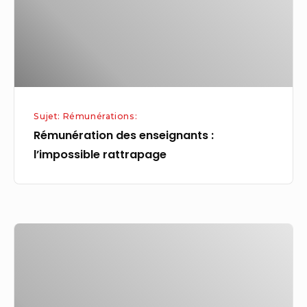
rattrapage
Sujet: Rémunérations:
Rémunération des enseignants :
l’impossible rattrapage
Quels
métiers
sont
les