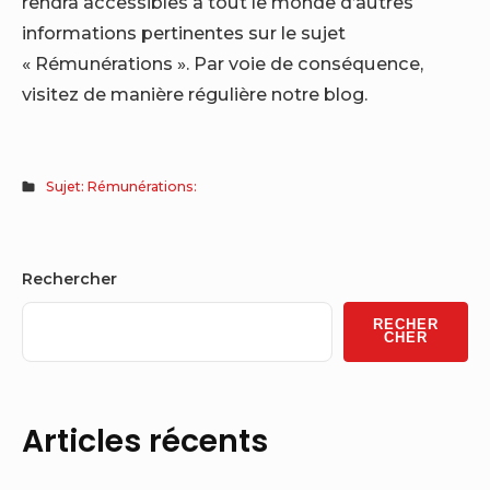
rendra accessibles à tout le monde d’autres
informations pertinentes sur le sujet
« Rémunérations ». Par voie de conséquence,
visitez de manière régulière notre blog.
Sujet: Rémunérations:
Sidebar
Rechercher
Widget
RECHER
Area
CHER
Articles récents