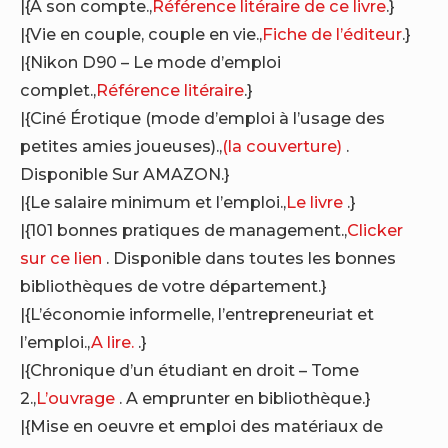
|{A son compte.,
Référence litéraire de ce livre
.}
|{Vie en couple, couple en vie.,
Fiche de l’éditeur
.}
|{Nikon D90 – Le mode d’emploi
complet.,
Référence litéraire
.}
|{Ciné Érotique (mode d’emploi à l’usage des
petites amies joueuses).,
(la couverture)
.
Disponible Sur AMAZON.}
|{Le salaire minimum et l’emploi.,
Le livre
.}
|{101 bonnes pratiques de management.,
Clicker
sur ce lien
. Disponible dans toutes les bonnes
bibliothèques de votre département.}
|{L’économie informelle, l’entrepreneuriat et
l’emploi.,
A lire.
.}
|{Chronique d’un étudiant en droit – Tome
2.,
L’ouvrage
. A emprunter en bibliothèque.}
|{Mise en oeuvre et emploi des matériaux de