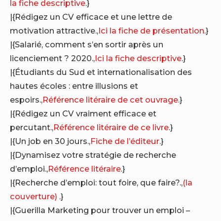
la fiche descriptive
.}
|{Rédigez un CV efficace et une lettre de
motivation attractive.,
Ici la fiche de présentation
.}
|{Salarié, comment s’en sortir après un
licenciement ? 2020.,
Ici la fiche descriptive
.}
|{Étudiants du Sud et internationalisation des
hautes écoles : entre illusions et
espoirs.,
Référence litéraire de cet ouvrage
.}
|{Rédigez un CV vraiment efficace et
percutant.,
Référence litéraire de ce livre
.}
|{Un job en 30 jours.,
Fiche de l’éditeur
.}
|{Dynamisez votre stratégie de recherche
d’emploi.,
Référence litéraire
.}
|{Recherche d’emploi: tout foire, que faire?.,
(la
couverture)
.}
|{Guerilla Marketing pour trouver un emploi –