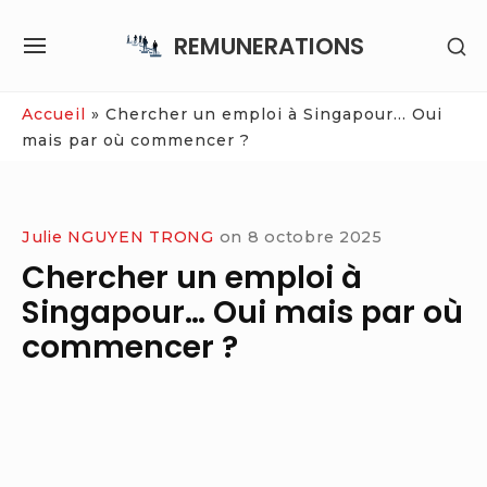
Skip
REMUNERATIONS
SH
to
SITE
SE
content
NAVIGATION
SI
Site Navigation
Accueil
»
Chercher un emploi à Singapour… Oui
mais par où commencer ?
Julie NGUYEN TRONG
on
8 octobre 2025
Chercher un emploi à
Singapour… Oui mais par où
commencer ?