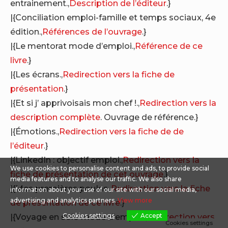
entrainement.,
Description de l’éditeur
.}
|{Conciliation emploi-famille et temps sociaux, 4e
édition.,
Références de l’ouvrage
.}
|{Le mentorat mode d’emploi.,
Référence de ce
livre
.}
|{Les écrans.,
Redirection vers la fiche de
présentation
.}
|{Et si j’ apprivoisais mon chef !.,
Redirection vers la
description complète
. Ouvrage de référence.}
|{Émotions.,
Redirection vers la fiche de de
l’éditeur
.}
|{LinkedIn : objectif emploi.,
Redirection vers la
We use cookies to personalise content and ads, to provide social
fiche de présentation de cet ouvrage
.}
media features and to analyse our traffic. We also share
|{Mes premières poules.,
Redirection vers la fiche
information about your use of our site with our social media,
advertising and analytics partners.
View more
de présentation de ce livre
.}
|{Voyage en solo mode d’emploi.,
Redirection vers
Cookies settings
Accept
Cookies settings