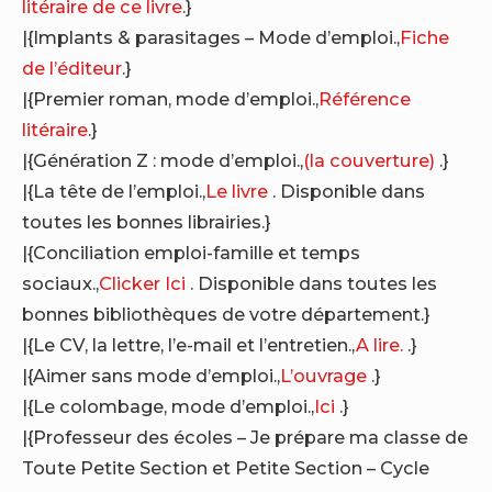
litéraire de ce livre
.}
|{Implants & parasitages – Mode d’emploi.,
Fiche
de l’éditeur
.}
|{Premier roman, mode d’emploi.,
Référence
litéraire
.}
|{Génération Z : mode d’emploi.,
(la couverture)
.}
|{La tête de l’emploi.,
Le livre
. Disponible dans
toutes les bonnes librairies.}
|{Conciliation emploi-famille et temps
sociaux.,
Clicker Ici
. Disponible dans toutes les
bonnes bibliothèques de votre département.}
|{Le CV, la lettre, l’e-mail et l’entretien.,
A lire.
.}
|{Aimer sans mode d’emploi.,
L’ouvrage
.}
|{Le colombage, mode d’emploi.,
Ici
.}
|{Professeur des écoles – Je prépare ma classe de
Toute Petite Section et Petite Section – Cycle