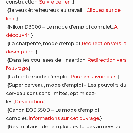
construction.,
Suivre ce lien
.}
|{Je veux être heureux au travail !.,
Cliquez sur ce
lien
.}
|{Nikon D3000 – Le mode d’emploi complet.,
A
découvrir
.}
|{La charpente, mode d’emploi.,
Redirection vers la
description
.}
|{Dans les coulisses de l’insertion.,
Redirection vers
l’ouvrage
.}
|{La bonté mode d’emploi.,
Pour en savoir plus
.}
|{Super cerveau, mode d’emploi – Les pouvoirs du
cerveau sont sans limites, optimisez-
les.,
Description
.}
|{Canon EOS 550D – Le mode d’emploi
complet.,
Informations sur cet ouvrage
.}
|{Res militaris : de l’emploi des forces armées au