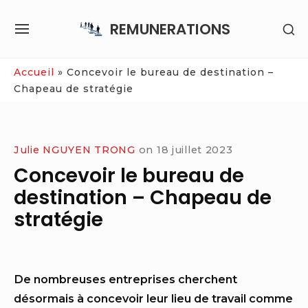
Skip
REMUNERATIONS
SH
to
SITE
SE
content
NAVIGATION
SI
Site Navigation
Accueil
»
Concevoir le bureau de destination –
Chapeau de stratégie
Julie NGUYEN TRONG
on
18 juillet 2023
Concevoir le bureau de
destination – Chapeau de
stratégie
De nombreuses entreprises cherchent
désormais à concevoir leur lieu de travail comme