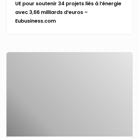
UE pour soutenir 34 projets liés à l’énergie
–
avec 3,66 milliards d’euros –
Eubusiness.com
Eubusiness.com
Emploi
et
égalité
des
chances,
une
grande
mobilisation
se
prépare