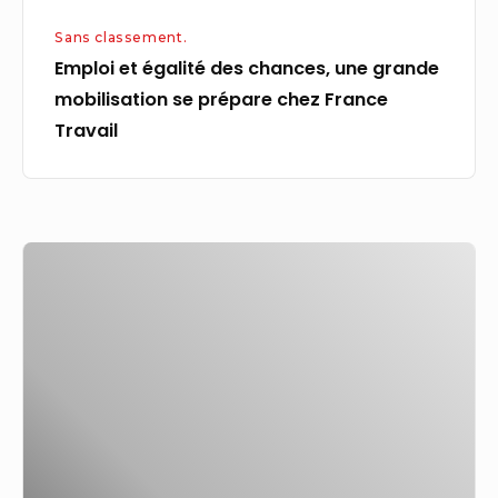
chez
Sans classement.
France
Emploi et égalité des chances, une grande
Travail
mobilisation se prépare chez France
Travail
Conseils
pour
maintenir
votre
espace
de
coworking
et