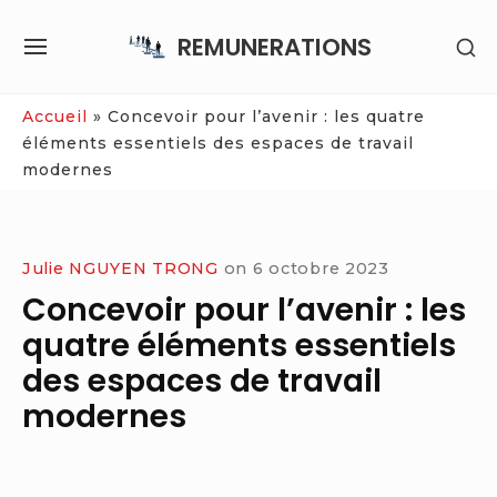
Skip
REMUNERATIONS
SH
to
SITE
SE
content
NAVIGATION
SI
Site Navigation
Accueil
»
Concevoir pour l’avenir : les quatre
éléments essentiels des espaces de travail
modernes
Julie NGUYEN TRONG
on
6 octobre 2023
Concevoir pour l’avenir : les
quatre éléments essentiels
des espaces de travail
modernes