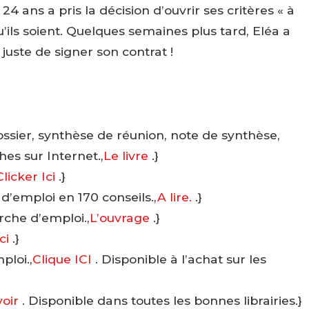
4 ans a pris la décision d’ouvrir ses critères « à
u’ils soient. Quelques semaines plus tard, Eléa a
juste de signer son contrat !
ssier, synthèse de réunion, note de synthèse,
es sur Internet.,
Le livre
.}
Clicker Ici
.}
 d’emploi en 170 conseils.,
A lire.
.}
rche d’emploi.,
L’ouvrage
.}
Ici
.}
ploi.,
Clique ICI
. Disponible à l’achat sur les
voir
. Disponible dans toutes les bonnes librairies.}