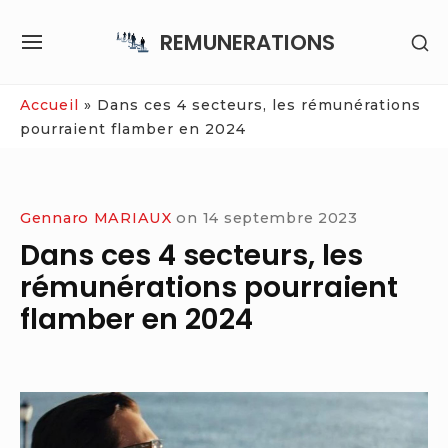
Skip
REMUNERATIONS
SH
to
SITE
SE
content
NAVIGATION
SI
Site Navigation
Accueil
»
Dans ces 4 secteurs, les rémunérations
pourraient flamber en 2024
Gennaro MARIAUX
on
14 septembre 2023
Dans ces 4 secteurs, les
rémunérations pourraient
flamber en 2024