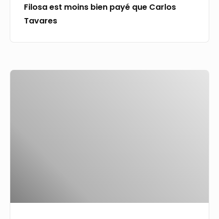
Filosa est moins bien payé que Carlos
Tavares
Tavares
Limousin
:
appel
à
la
grève
à
La
Poste
pour
une