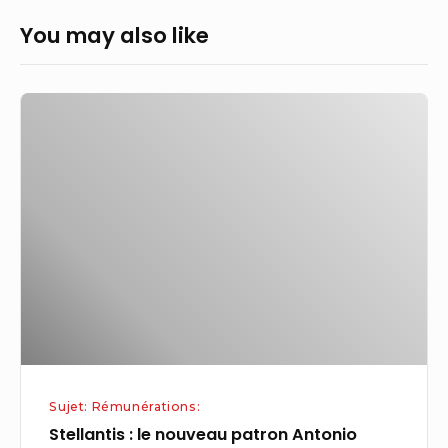
You may also like
Stellantis
:
le
nouveau
patron
Antonio
Filosa
est
moins
bien
payé
Sujet: Rémunérations:
que
Stellantis : le nouveau patron Antonio
Carlos