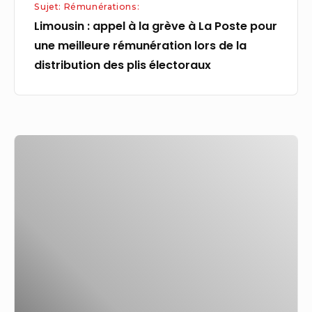
Sujet: Rémunérations:
meilleure
Limousin : appel à la grève à La Poste pour
rémunération
une meilleure rémunération lors de la
lors
distribution des plis électoraux
de
la
distribution
des
Des
plis
changements
électoraux
dans
la
rémunération
des
travailleurs
forestiers
améliorent