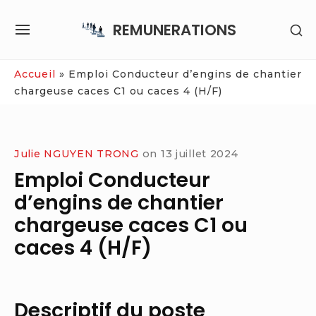
Skip
REMUNERATIONS
SH
to
SITE
SE
content
NAVIGATION
SI
Site Navigation
Accueil
»
Emploi Conducteur d’engins de chantier
chargeuse caces C1 ou caces 4 (H/F)
Julie NGUYEN TRONG
on
13 juillet 2024
Emploi Conducteur
d’engins de chantier
chargeuse caces C1 ou
caces 4 (H/F)
Descriptif du poste