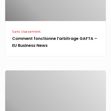
News
Sans classement.
Comment fonctionne l’arbitrage GAFTA –
EU Business News
La
question
des
méfaits
du
jeu