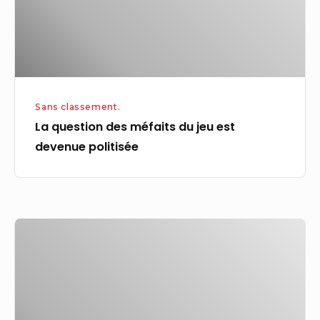
est
devenue
politisée
Sans classement.
La question des méfaits du jeu est
devenue politisée
Bureaux
des
plastiques
techniques
Shaily