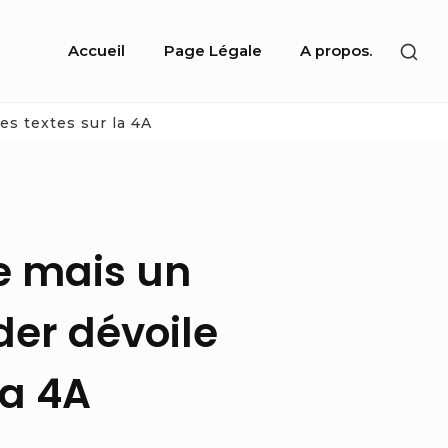
Site
SHO
Accueil
Page Légale
A propos.
Navigation
SEC
SID
es textes sur la 4A
e mais un
der dévoile
la 4A