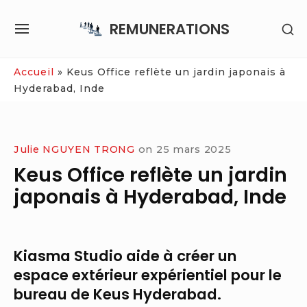
Skip
REMUNERATIONS
SH
to
SITE
SE
content
NAVIGATION
SI
Site Navigation
Accueil
»
Keus Office reflète un jardin japonais à
Hyderabad, Inde
Julie NGUYEN TRONG
on
25 mars 2025
Keus Office reflète un jardin
japonais à Hyderabad, Inde
Kiasma Studio aide à créer un
espace extérieur expérientiel pour le
bureau de Keus Hyderabad.