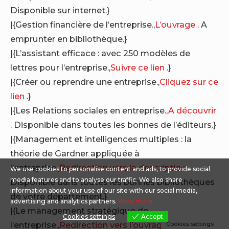
Disponible sur internet.}
|{Gestion financière de l’entreprise.,
L’ouvrage
. A
emprunter en bibliothèque.}
|{L’assistant efficace : avec 250 modèles de
lettres pour l’entreprise.,
Suivre ce lien
.}
|{Créer ou reprendre une entreprise.,
Cliquez sur ce
lien
.}
|{Les Relations sociales en entreprise.,
A découvrir
. Disponible dans toutes les bonnes de l’éditeurs.}
|{Management et intelligences multiples : la
théorie de Gardner appliquée à
l’entreprise.,
Redirection vers la description
.
We use cookies to personalise content and ads, to provide social
media features and to analyse our traffic. We also share
Disponible dans toutes les bonnes bibliothèques
information about your use of our site with our social media,
de votre département.}
advertising and analytics partners.
View more
|{Le management stratégique de
Cookies settings
Accept
l’entreprise.,
Redirection vers l’ouvrage
.}
Cookies settings