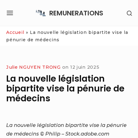
Skip
REMUNERATIONS
SH
to
SITE
SE
content
NAVIGATION
SI
Site Navigation
Accueil
»
La nouvelle législation bipartite vise la
pénurie de médecins
Julie NGUYEN TRONG
on
12 juin 2025
La nouvelle législation
bipartite vise la pénurie de
médecins
La nouvelle législation bipartite vise la pénurie
de médecins © Philip – Stock.adobe.com