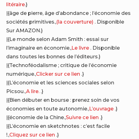
litéraire
.}
|{âge de pierre, âge d’abondance ; l’économie des
sociétés primitives.,
(la couverture)
. Disponible
Sur AMAZON.}
|{Le monde selon Adam Smith : essai sur
l’imaginaire en économie.,
Le livre
. Disponible
dans toutes les bonnes de l’éditeurs.}
|{Technoféodalisme ; critique de l’économie
numérique.,
Clicker sur ce lien
.}
|{L’économie et les sciences sociales selon
Picsou.,
A lire.
.}
|{Bien débuter en bourse : prenez soin de vos
économies en toute autonomie.,
L’ouvrage
.}
|{économie de la Chine.,
Suivre ce lien
.}
|{L’économie en sketchnotes : c’est facile
!.,
Cliquez sur ce lien
.}