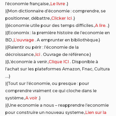
l’économie française.,
Le livre
.}
|{Mon dictionnaire d’économie : comprendre, se
positionner, débattre.,
Clicker Ici
.}
|{économie utile pour des temps difficiles.,
A lire.
.}
|{Economix : la première histoire de l’economie en
BD.,
L’ouvrage
. A emprunter en bibliothèque.}
|{Ralentir ou périr : l’économie de la
décroissance.,
Ici
. Ouvrage de référence.}
|{L’économie à venir.,
Clique ICI
. Disponible à
l’achat sur les plateformes Amazon, Fnac, Cultura
….}
|{Tout sur l’économie, ou presque : pour
comprendre vraiment ce qui cloche dans le
système.,
A voir
.}
|{Une economie a nous – reapprendre l’economie
pour construire un nouveau systeme.,
Lien sur la