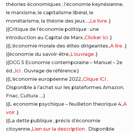
théories économiques ; l’économie keynésienne,
le marxisme, le capitalisme libéral, le
monétarisme, la théorie des jeux….,
Le livre
.}
|{Critique de l’économie politique : une
introduction au Capital de Marx.,
Clicker Ici
.}
|{L’économie morale des élites dirigeantes.,
A lire.
.}
|{économie du savoir-être.,
L’ouvrage
.}
|{DCG 5 Economie contemporaine – Manuel – 2e
éd..,
Ici
. Ouvrage de référence.}
|{L’économie européenne 2022.,
Clique ICI
.
Disponible à l’achat sur les plateformes Amazon,
Fnac, Cultura ….}
|{L economie psychique – feuilleton theorique 4.,
A
voir
.}
|{La dette publique ; précis d’économie
citoyenne.,
Lien sur la description
. Disponible