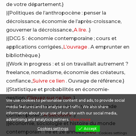
de votre département.}
|{Politiques de l’anthropocène : penser la
décroissance, économie de l’après-croissance,
gouverner la décroissance.,
A lire.
.}
|{DCG 5 : économie contemporaine ; cours et
applications corrigées.,
L’ouvrage
. A emprunter en
bibliothèque.}
|{Work in progress : et si on travaillait autrement ?
freelance, nomadisme, économie des créateurs,
confiance.,
Suivre ce lien
. Ouvrage de référence.}
|{Statistique et probabilités en économie-
gestion.,
Cliquez sur ce lien
.}
We use cookies to personalise content and ads, to provide social
|{L’inégalité du monde ; économie du monde
media features and to analyse our traffic. We also share
information about your use of our site with our social media,
contemporain.,
A découvrir
.}
advertising and analytics partners.
View more
|{économie, sociologie et histoire du monde
Cookies settings
Accept
contemporain : 1re et 2e années.,
Redirection vers
Cookies settings