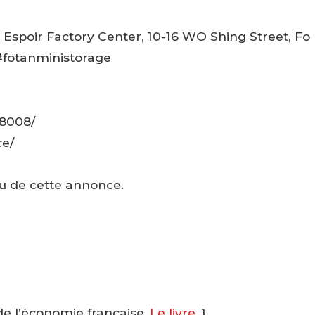
F, Espoir Factory Center, 10-16 WO Shing Street, Fo
#fotanministorage
38008/
ce/
u de cette annonce.
de l’économie française.,
Le livre
.}