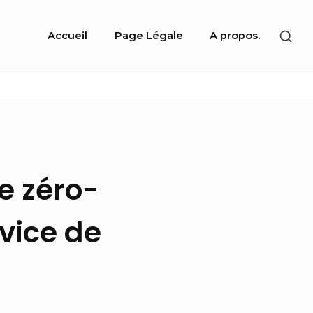
Site
SHO
Accueil
Page Légale
A propos.
Navigation
SEC
SID
e zéro-
vice de