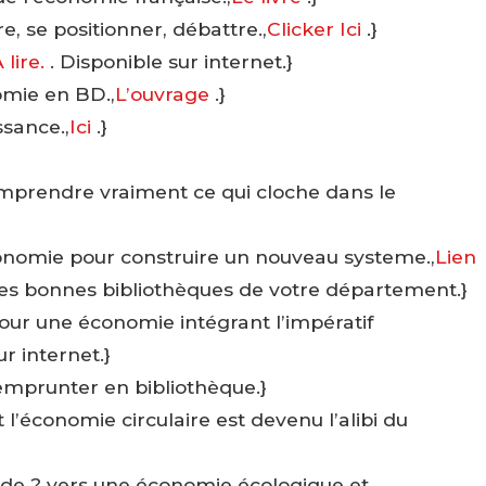
, se positionner, débattre.,
Clicker Ici
.}
 lire.
. Disponible sur internet.}
omie en BD.,
L’ouvrage
.}
ssance.,
Ici
.}
omprendre vraiment ce qui cloche dans le
onomie pour construire un nouveau systeme.,
Lien
 les bonnes bibliothèques de votre département.}
pour une économie intégrant l’impératif
ur internet.}
 emprunter en bibliothèque.}
’économie circulaire est devenu l’alibi du
nde ? vers une économie écologique et