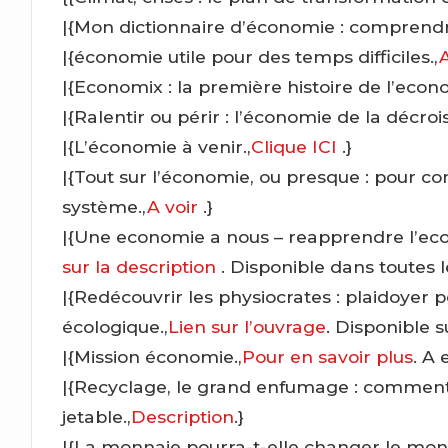
|{Mon dictionnaire d’économie : comprendre
|{économie utile pour des temps difficiles.,
A
|{Economix : la première histoire de l’econ
|{Ralentir ou périr : l’économie de la décroi
|{L’économie à venir.,
Clique ICI
.}
|{Tout sur l’économie, ou presque : pour c
système.,
A voir
.}
|{Une economie a nous – reapprendre l’ec
sur la description
. Disponible dans toutes
|{Redécouvrir les physiocrates : plaidoyer 
écologique.,
Lien sur l’ouvrage
. Disponible s
|{Mission économie.,
Pour en savoir plus
. A
|{Recyclage, le grand enfumage : comment l
jetable.,
Description
.}
|{La monnaie pourra-t-elle changer le mo