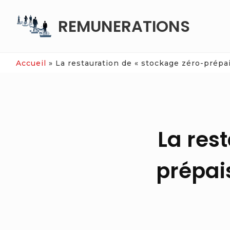
Skip
REMUNERATIONS
to
content
Accueil
»
La restauration de « stockage zéro-prépa
La res
prépai