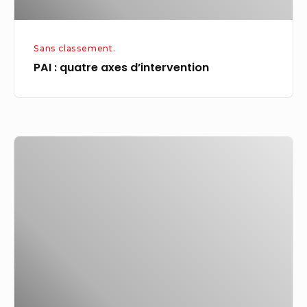
Sans classement.
PAI : quatre axes d’intervention
Des
offres
d’emploi
en
alternance
en
Provence-
Alpes-
Côte