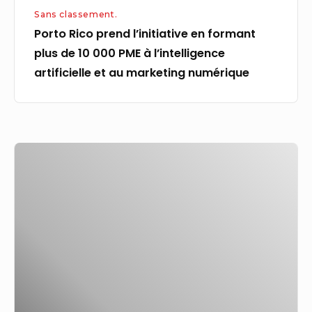
Sans classement.
l’intelligence
Porto Rico prend l’initiative en formant
artificielle
plus de 10 000 PME à l’intelligence
et
artificielle et au marketing numérique
au
marketing
numérique
PAI
:
quatre
axes
d’intervention