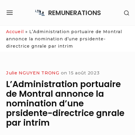
Skip
REMUNERATIONS
SH
to
SITE
SE
content
NAVIGATION
SI
Site Navigation
Accueil
»
L’Administration portuaire de Montral
annonce la nomination d’une prsidente-
directrice gnrale par intrim
Julie NGUYEN TRONG
on
15 août 2023
L’Administration portuaire
de Montral annonce la
nomination d’une
prsidente-directrice gnrale
par intrim