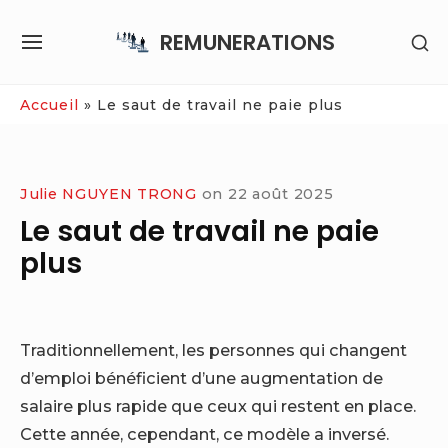
Skip
REMUNERATIONS
SH
to
SITE
SE
content
NAVIGATION
SI
Site Navigation
Accueil
»
Le saut de travail ne paie plus
Julie NGUYEN TRONG
on
22 août 2025
Le saut de travail ne paie
plus
Traditionnellement, les personnes qui changent
d’emploi bénéficient d’une augmentation de
salaire plus rapide que ceux qui restent en place.
Cette année, cependant, ce modèle a inversé.