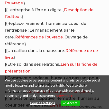
l’ouvrage
.}
|{L’entreprise à l’ère du digital.,
Description de
l’éditeur
.}
|{Replacer vraiment l’humain au coeur de
l’entreprise : Le management par le
care.,
Références de l’ouvrage
. Ouvrage de
référence.}
|{Un caillou dans la chaussure.,
Référence de ce
livre
.}
|{Etre soi dans ses relations.,
Lien sur la fiche de
présentation
.}
|{Comment glander au bureau en passant pour
We use cookies to personalise content and ads, to provide social
un pro et autres techniques de survie en
media features and to analyse our traffic. We also share
information about your use of our site with our social media,
entreprise.,
Lien sur la description complète
.}
advertising and analytics partners.
View more
|{Innovation participative. Remettre l’humain au
Cookies settings
Accept
coeur des entreprises.,
Lien sur la fiche de librairie
.}
Cookies settings