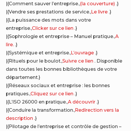
|{Comment sauver l’entreprise.,
(la couverture)
.}
|{Vendre ses prestations de service.,
Le livre
.}
|{La puissance des mots dans votre
entreprise.,
Clicker sur ce lien
.}
|{Sophrologie et entreprise – Manuel pratique.,
A
lire.
.}
|{Systémique et entreprise.,
L’ouvrage
.}
|{Rituels pour le boulot.,
Suivre ce lien
. Disponible
dans toutes les bonnes bibliothèques de votre
département.}
|{Réseaux sociaux et entreprise : les bonnes
pratiques.,
Cliquez sur ce lien
.}
|{L’ISO 26000 en pratique.,
A découvrir
.}
|{Conduire la transformation.,
Redirection vers la
description
.}
|{Pilotage de l’entreprise et contrôle de gestion –