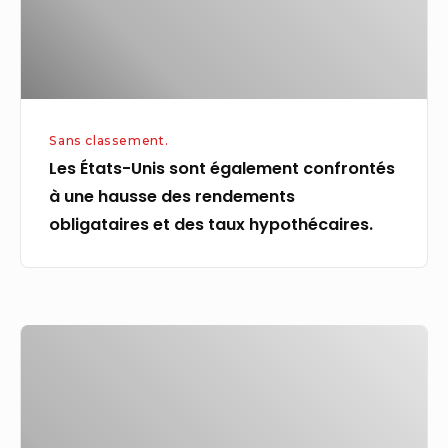
à
une
hausse
des
rendements
Sans classement.
obligataires
Les États-Unis sont également confrontés
et
à une hausse des rendements
des
obligataires et des taux hypothécaires.
taux
hypothécaires.
CAPELLA
HOTEL
GROUP
OFFRE