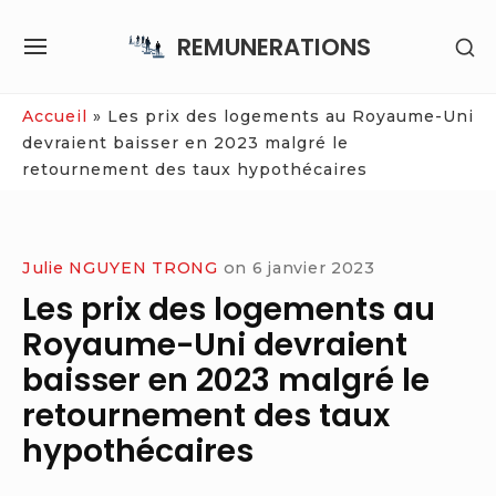
Skip
REMUNERATIONS
SH
to
SITE
SE
content
NAVIGATION
SI
Site Navigation
Accueil
»
Les prix des logements au Royaume-Uni
devraient baisser en 2023 malgré le
retournement des taux hypothécaires
Julie NGUYEN TRONG
on
6 janvier 2023
Les prix des logements au
Royaume-Uni devraient
baisser en 2023 malgré le
retournement des taux
hypothécaires