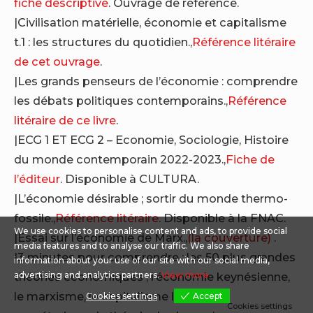
fiche descriptive
. Ouvrage de référence.
|Civilisation matérielle, économie et capitalisme
t.1 : les structures du quotidien.,
Référence litéraire
de cet ouvrage
.
|Les grands penseurs de l’économie : comprendre
les débats politiques contemporains.,
Référence
litéraire de ce livre
.
|ECG 1 ET ECG 2 – Economie, Sociologie, Histoire
du monde contemporain 2022-2023.,
Fiche de
l’éditeur
. Disponible à CULTURA.
|L’économie désirable ; sortir du monde thermo-
fossile.,
Référence litéraire
. Disponible à la FNAC.
We use cookies to personalise content and ads, to provide social
|Essai sur l’économie de Marx.,
(la couverture)
.
media features and to analyse our traffic. We also share
|3 minutes pour comprendre : les 50 plus grandes
information about your use of our site with our social media,
théories économiques ; l’économie keynésienne,
advertising and analytics partners.
View more
le marxisme, le capitalisme libéral, le
Cookies settings
Accept
Cookies settings