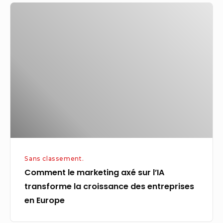
Comment
le
marketing
axé
sur
l’IA
transforme
la
croissance
des
entreprises
Sans classement.
en
Comment le marketing axé sur l’IA
Europe
transforme la croissance des entreprises
en Europe