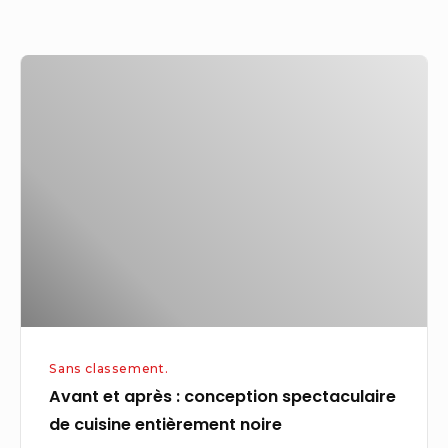
Avant
et
après
:
conception
spectaculaire
de
cuisine
entièrement
noire
Sans classement.
Avant et après : conception spectaculaire
de cuisine entièrement noire