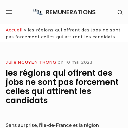
Skip
REMUNERATIONS
SH
to
SITE
SE
content
NAVIGATION
SI
Site Navigation
Accueil
»
les régions qui offrent des jobs ne sont
pas forcement celles qui attirent les candidats
Julie NGUYEN TRONG
on
10 mai 2023
les régions qui offrent des
jobs ne sont pas forcement
celles qui attirent les
candidats
Sans surprise, l’Île-de-France et la région