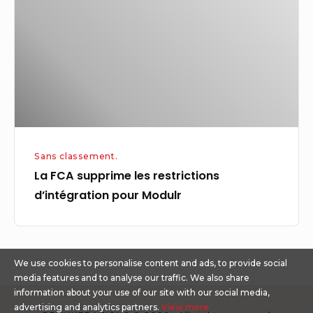
les
restrictions
d’intégration
pour
Modulr
Sans classement.
La FCA supprime les restrictions
d’intégration pour Modulr
We use cookies to personalise content and ads, to provide social
media features and to analyse our traffic. We also share
information about your use of our site with our social media,
advertising and analytics partners.
View more