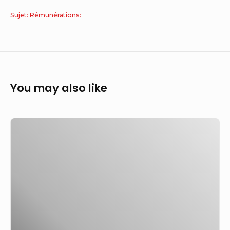
Sujet: Rémunérations:
You may also like
Proscenic
lance
la
vente
majeure
du
premier
jour