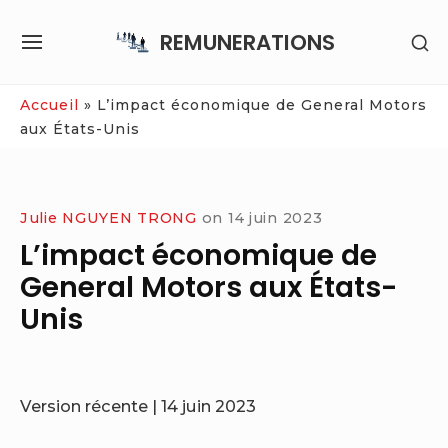
Skip
REMUNERATIONS
SH
to
SITE
SE
content
NAVIGATION
SI
Site Navigation
Accueil
»
L’impact économique de General Motors
aux États-Unis
Julie NGUYEN TRONG
on
14 juin 2023
L’impact économique de
General Motors aux États-
Unis
Version récente |
14 juin 2023