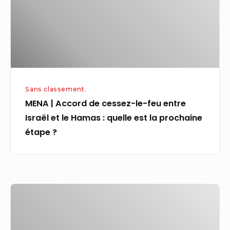
le-
€
feu
entre
Israël
et
le
Sans classement.
Hamas
MENA | Accord de cessez-le-feu entre
:
Israël et le Hamas : quelle est la prochaine
quelle
étape ?
est
la
prochaine
étape
La
?
FCA
supprime