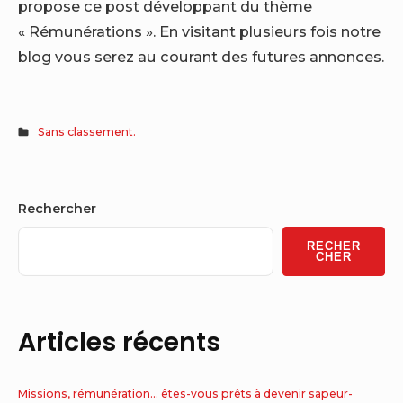
propose ce post développant du thème
« Rémunérations ». En visitant plusieurs fois notre
blog vous serez au courant des futures annonces.
Sans classement.
Sidebar
Rechercher
Widget
RECHER
Area
CHER
Articles récents
Missions, rémunération… êtes-vous prêts à devenir sapeur-