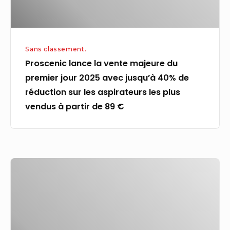
2025
avec
jusqu’à
Sans classement.
40%
Proscenic lance la vente majeure du
de
premier jour 2025 avec jusqu’à 40% de
réduction
réduction sur les aspirateurs les plus
sur
vendus à partir de 89 €
les
aspirateurs
les
plus
MENA
vendus
|
à
Accord
partir
de
de
cessez-
89