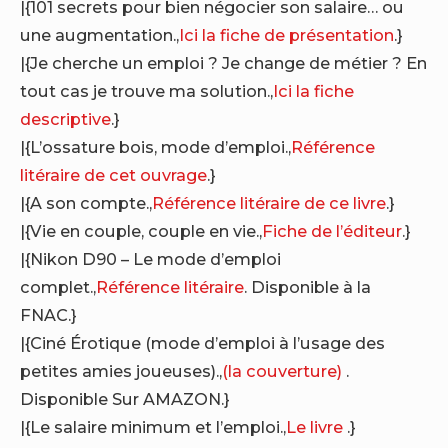
|{101 secrets pour bien négocier son salaire… ou
une augmentation.,
Ici la fiche de présentation
.}
|{Je cherche un emploi ? Je change de métier ? En
tout cas je trouve ma solution.,
Ici la fiche
descriptive
.}
|{L’ossature bois, mode d’emploi.,
Référence
litéraire de cet ouvrage
.}
|{A son compte.,
Référence litéraire de ce livre
.}
|{Vie en couple, couple en vie.,
Fiche de l’éditeur
.}
|{Nikon D90 – Le mode d’emploi
complet.,
Référence litéraire
. Disponible à la
FNAC.}
|{Ciné Érotique (mode d’emploi à l’usage des
petites amies joueuses).,
(la couverture)
.
Disponible Sur AMAZON.}
|{Le salaire minimum et l’emploi.,
Le livre
.}