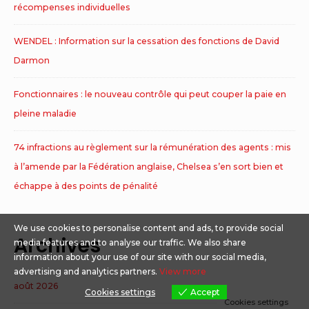
récompenses individuelles
WENDEL : Information sur la cessation des fonctions de David
Darmon
Fonctionnaires : le nouveau contrôle qui peut couper la paie en
pleine maladie
74 infractions au règlement sur la rémunération des agents : mis
à l’amende par la Fédération anglaise, Chelsea s’en sort bien et
échappe à des points de pénalité
We use cookies to personalise content and ads, to provide social
Archives
media features and to analyse our traffic. We also share
information about your use of our site with our social media,
advertising and analytics partners.
View more
août 2026
Cookies settings
Accept
Cookies settings