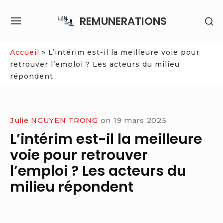
Skip
REMUNERATIONS
SH
to
SITE
SE
content
NAVIGATION
SI
Site Navigation
Accueil
»
L’intérim est-il la meilleure voie pour
retrouver l’emploi ? Les acteurs du milieu
répondent
Julie NGUYEN TRONG
on
19 mars 2025
L’intérim est-il la meilleure
voie pour retrouver
l’emploi ? Les acteurs du
milieu répondent