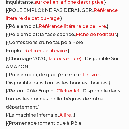
inquiétante.,
sur ce lien la fiche descriptive
.}
|{POLE EMPLOI: NE PAS DERANGER.,
Référence
litéraire de cet ouvrage
.}
|{Pôle emploi.,
Référence litéraire de ce livre
.}
|{Pôle emploi : la face cachée.,
Fiche de l’éditeur
.}
|{Confessions d’une taupe à Pôle
Emploi.,
Référence litéraire
.}
|{Chômage 2020.,
(la couverture)
. Disponible Sur
AMAZON.}
|{Pôle emploi, de quoi j’me mêle.,
Le livre
.
Disponible dans toutes les bonnes librairies.}
|{Retour Pôle Emploi.,
Clicker Ici
. Disponible dans
toutes les bonnes bibliothèques de votre
département.}
|{La machine infernale.,
A lire.
.}
|{Promenade romantique à Pôle