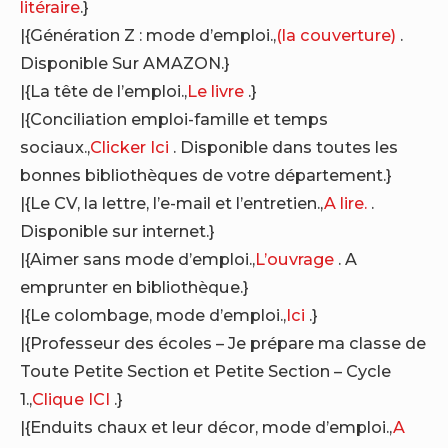
litéraire
.}
|{Génération Z : mode d’emploi.,
(la couverture)
.
Disponible Sur AMAZON.}
|{La tête de l’emploi.,
Le livre
.}
|{Conciliation emploi-famille et temps
sociaux.,
Clicker Ici
. Disponible dans toutes les
bonnes bibliothèques de votre département.}
|{Le CV, la lettre, l’e-mail et l’entretien.,
A lire.
.
Disponible sur internet.}
|{Aimer sans mode d’emploi.,
L’ouvrage
. A
emprunter en bibliothèque.}
|{Le colombage, mode d’emploi.,
Ici
.}
|{Professeur des écoles – Je prépare ma classe de
Toute Petite Section et Petite Section – Cycle
1.,
Clique ICI
.}
|{Enduits chaux et leur décor, mode d’emploi.,
A