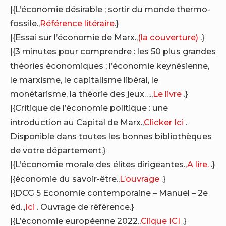
|{L’économie désirable ; sortir du monde thermo-
fossile.,
Référence litéraire
.}
|{Essai sur l’économie de Marx.,
(la couverture)
.}
|{3 minutes pour comprendre : les 50 plus grandes
théories économiques ; l’économie keynésienne,
le marxisme, le capitalisme libéral, le
monétarisme, la théorie des jeux….,
Le livre
.}
|{Critique de l’économie politique : une
introduction au Capital de Marx.,
Clicker Ici
.
Disponible dans toutes les bonnes bibliothèques
de votre département.}
|{L’économie morale des élites dirigeantes.,
A lire.
.}
|{économie du savoir-être.,
L’ouvrage
.}
|{DCG 5 Economie contemporaine – Manuel – 2e
éd..,
Ici
. Ouvrage de référence.}
|{L’économie européenne 2022.,
Clique ICI
.}