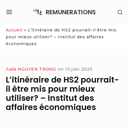
Skip
REMUNERATIONS
SH
to
SITE
SE
content
NAVIGATION
SI
Site Navigation
Accueil
»
L’itinéraire de HS2 pourrait-il être mis
pour mieux utiliser? – Institut des affaires
économiques
Julie NGUYEN TRONG
on
10 juin 2025
L’itinéraire de HS2 pourrait-
il être mis pour mieux
utiliser? – Institut des
affaires économiques