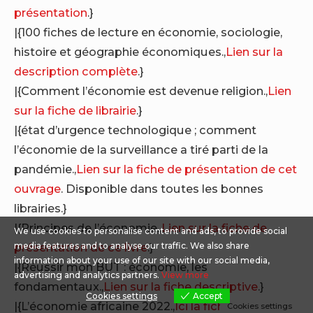
présentation
.}
|{100 fiches de lecture en économie, sociologie,
histoire et géographie économiques.,
Lien sur la
description complète
.}
|{Comment l’économie est devenue religion.,
Lien
sur la fiche de librairie
.}
|{état d’urgence technologique ; comment
l’économie de la surveillance a tiré parti de la
pandémie.,
Lien sur la fiche de présentation de cet
ouvrage
. Disponible dans toutes les bonnes
librairies.}
|{Principes de l’économie.,
Lien sur la fiche de
We use cookies to personalise content and ads, to provide social
présentation de ce livre
.}
media features and to analyse our traffic. We also share
information about your use of our site with our social media,
|{Réussir mon BUT : économie, les
advertising and analytics partners.
View more
fondamentaux.,
Lien sur la fiche descriptive
.}
Cookies settings
Accept
|{L’économie africaine 2022.,
Ici la fiche de
Cookies settings