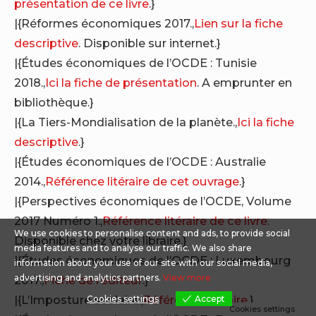
présentation de ce livre
.}
|{Réformes économiques 2017.,
Lien sur la fiche
descriptive
. Disponible sur internet.}
|{Études économiques de l’OCDE : Tunisie
2018.,
Ici la fiche de présentation
. A emprunter en
bibliothèque.}
|{La Tiers-Mondialisation de la planète.,
Ici la fiche
descriptive
.}
|{Études économiques de l’OCDE : Australie
2014.,
Référence litéraire de cet ouvrage
.}
|{Perspectives économiques de l’OCDE, Volume
2017 Numéro 1.,
Référence litéraire de ce livre
.
We use cookies to personalise content and ads, to provide social
Disponible chez votre libraire.}
media features and to analyse our traffic. We also share
|{Études économiques de l’OCDE : Luxembourg
information about your use of our site with our social media,
advertising and analytics partners.
View more
2017.,
Fiche de l’éditeur
.}
|{L’Imposture scolaire.,
Référence litéraire
.}
Cookies settings
Accept
Cookies settings