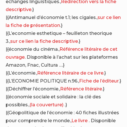
echanges linguistiques.,
Redirection vers la fiche
descriptive
.}
|{Antimanuel d’économie t.1; les cigales.,
sur ce lien
la fiche de présentation
.}
|{L’economie esthetique – feuilleton theorique
3.,
sur ce lien la fiche descriptive
.}
|{économie du cinéma.,
Référence litéraire de cet
ouvrage
. Disponible à l’achat sur les plateformes
Amazon, Fnac, Cultura ….}
|{L’économie.,
Référence litéraire de ce livre
.}
|{L’ECONOMIE POLITIQUE n.96.,
Fiche de l’éditeur
.}
|{Déchiffrer l’économie.,
Référence litéraire
.}
|{économie sociale et solidaire : la clé des
possibles.,
(la couverture)
.}
|{Géopolitique de l’économie : 40 fiches illustrées
pour comprendre le monde.,
Le livre
. Disponible