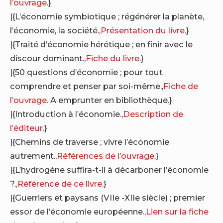
l’ouvrage
.}
|{L’économie symbiotique ; régénérer la planète,
l’économie, la société.,
Présentation du livre
.}
|{Traité d’économie hérétique ; en finir avec le
discour dominant.,
Fiche du livre
.}
|{50 questions d’économie ; pour tout
comprendre et penser par soi-même.,
Fiche de
l’ouvrage
. A emprunter en bibliothèque.}
|{Introduction à l’économie.,
Description de
l’éditeur
.}
|{Chemins de traverse ; vivre l’économie
autrement.,
Références de l’ouvrage
.}
|{L’hydrogène suffira-t-il à décarboner l’économie
?.,
Référence de ce livre
.}
|{Guerriers et paysans (VIIe -XIIe siècle) ; premier
essor de l’économie européenne.,
Lien sur la fiche