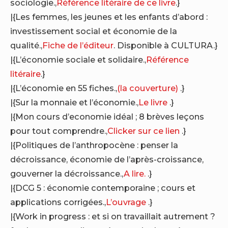
sociologie.,
Référence litéraire de ce livre
.}
|{Les femmes, les jeunes et les enfants d’abord :
investissement social et économie de la
qualité.,
Fiche de l’éditeur
. Disponible à CULTURA.}
|{L’économie sociale et solidaire.,
Référence
litéraire
.}
|{L’économie en 55 fiches.,
(la couverture)
.}
|{Sur la monnaie et l’économie.,
Le livre
.}
|{Mon cours d’economie idéal ; 8 brèves leçons
pour tout comprendre.,
Clicker sur ce lien
.}
|{Politiques de l’anthropocène : penser la
décroissance, économie de l’après-croissance,
gouverner la décroissance.,
A lire.
.}
|{DCG 5 : économie contemporaine ; cours et
applications corrigées.,
L’ouvrage
.}
|{Work in progress : et si on travaillait autrement ?