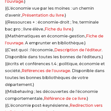
l’ouvrage
.}
|{L’économie vue par les moines : un chemin
d’avenir.,
Présentation du livre
.}
|{Ressources + : économie-droit ; 1re, terminale
bac pro ; livre élève.,
Fiche du livre
.}
|{Mathématiques en économie-gestion.,
Fiche de
l’ouvrage
. A emprunter en bibliothèque.}
|{C’est quoi : l’économie.,
Description de l’éditeur
.
Disponible dans toutes les bonnes de l’éditeurs.}
|{écrits et conférences t.4 ; politique, économie et
société.,
Références de l’ouvrage
. Disponible dans
toutes les bonnes bibliothèques de votre
département.}
|{Misbehaving ; les découvertes de l’économie
comportementale.,
Référence de ce livre
.}
|{L’économie post-keynésienne.,
Redirection vers