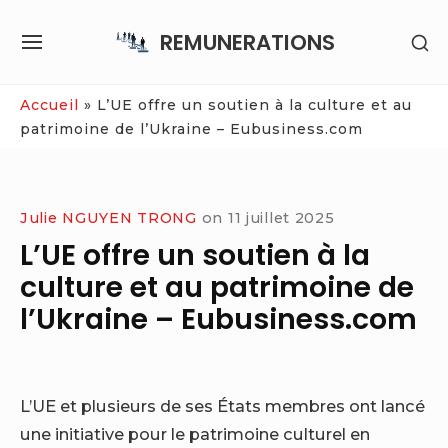
Skip
REMUNERATIONS
SH
to
SITE
SE
content
NAVIGATION
SI
Site Navigation
Accueil
»
L’UE offre un soutien à la culture et au
patrimoine de l’Ukraine – Eubusiness.com
Julie NGUYEN TRONG
on
11 juillet 2025
L’UE offre un soutien à la
culture et au patrimoine de
l’Ukraine – Eubusiness.com
L’UE et plusieurs de ses États membres ont lancé
une initiative pour le patrimoine culturel en