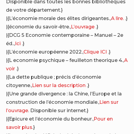
Disponible dans toutes les bonnes bibliothèques
de votre département.}
|{L’économie morale des élites dirigeantes.,
A lire.
.}
|{économie du savoir-être.,
L’ouvrage
.}
|{DCG 5 Economie contemporaine – Manuel – 2e
éd..,
Ici
.}
|{L’économie européenne 2022.,
Clique ICI
.}
|{L economie psychique – feuilleton theorique 4.,
A
voir
.}
|{La dette publique ; précis d’économie
citoyenne.,
Lien sur la description
.}
|{Une grande divergence : la Chine, l’Europe et la
construction de l’économie mondiale.,
Lien sur
l’ouvrage
. Disponible sur internet.}
|{Epicure et l’économie du bonheur.,
Pour en
savoir plus
.}