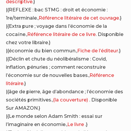
descriptive
.}
|{REFLEXE : bac STMG : droit et économie :
1re/terminale.,
Référence litéraire de cet ouvrage
.}
|{Extra pure ; voyage dans l’économie de la
cocaïne.,
Référence litéraire de ce livre
. Disponible
chez votre libraire.}
|{économie du bien commun.,
Fiche de l’éditeur
.}
|{Déclin et chute du néolibéralisme : Covid,
inflation, pénuries ; comment reconstruire
l’économie sur de nouvelles bases.,
Référence
litéraire
.}
|{âge de pierre, âge d’abondance ; l’économie des
sociétés primitives.,
(la couverture)
. Disponible
Sur AMAZON.}
|{Le monde selon Adam Smith : essai sur
l’imaginaire en économie.,
Le livre
.}