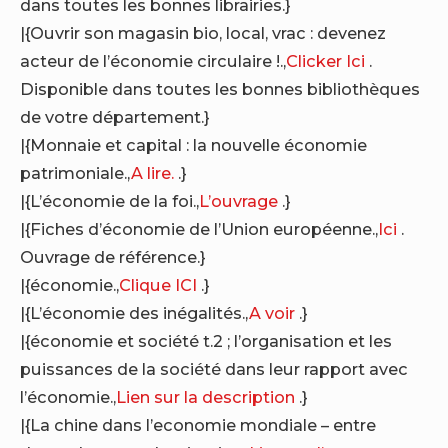
dans toutes les bonnes librairies.}
|{Ouvrir son magasin bio, local, vrac : devenez
acteur de l’économie circulaire !.,
Clicker Ici
.
Disponible dans toutes les bonnes bibliothèques
de votre département.}
|{Monnaie et capital : la nouvelle économie
patrimoniale.,
A lire.
.}
|{L’économie de la foi.,
L’ouvrage
.}
|{Fiches d’économie de l’Union européenne.,
Ici
.
Ouvrage de référence.}
|{économie.,
Clique ICI
.}
|{L’économie des inégalités.,
A voir
.}
|{économie et société t.2 ; l’organisation et les
puissances de la société dans leur rapport avec
l’économie.,
Lien sur la description
.}
|{La chine dans l’economie mondiale – entre