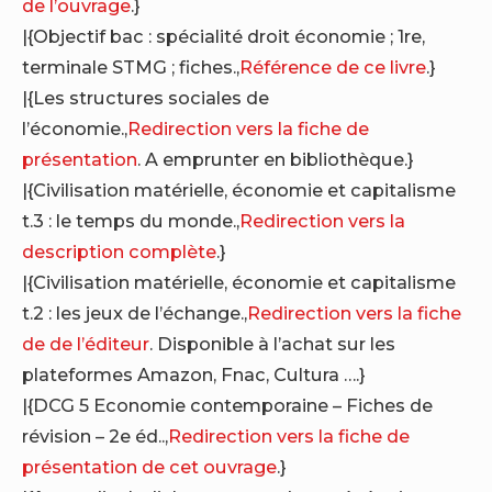
de l’ouvrage
.}
|{Objectif bac : spécialité droit économie ; 1re,
terminale STMG ; fiches.,
Référence de ce livre
.}
|{Les structures sociales de
l’économie.,
Redirection vers la fiche de
présentation
. A emprunter en bibliothèque.}
|{Civilisation matérielle, économie et capitalisme
t.3 : le temps du monde.,
Redirection vers la
description complète
.}
|{Civilisation matérielle, économie et capitalisme
t.2 : les jeux de l’échange.,
Redirection vers la fiche
de de l’éditeur
. Disponible à l’achat sur les
plateformes Amazon, Fnac, Cultura ….}
|{DCG 5 Economie contemporaine – Fiches de
révision – 2e éd..,
Redirection vers la fiche de
présentation de cet ouvrage
.}