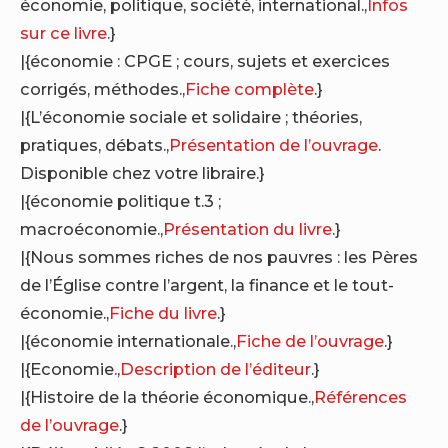
économie, politique, société, international.,
Infos
sur ce livre
.}
|{économie : CPGE ; cours, sujets et exercices
corrigés, méthodes.,
Fiche complète
.}
|{L’économie sociale et solidaire ; théories,
pratiques, débats.,
Présentation de l’ouvrage
.
Disponible chez votre libraire.}
|{économie politique t.3 ;
macroéconomie.,
Présentation du livre
.}
|{Nous sommes riches de nos pauvres : les Pères
de l’Église contre l’argent, la finance et le tout-
économie.,
Fiche du livre
.}
|{économie internationale.,
Fiche de l’ouvrage
.}
|{Economie.,
Description de l’éditeur
.}
|{Histoire de la théorie économique.,
Références
de l’ouvrage
.}