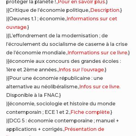
protéger la planète !.,
Pour en savoir plus
.}
|{Critique de l’économie politique.,
Description
.}
|{Oeuvres t.1 ; économie.,
Informations sur cet
ouvrage
.}
|{L’effondrement de la modernisation ; de
l’écroulement du socialisme de caserne à la crise
de l’économie mondiale.,
Informations sur ce livre
.}
|{économie aux concours des grandes écoles :
1ère et 2ème années.,
Infos sur l’ouvrage
.}
|{Pour une économie républicaine : une
alternative au néolibéralisme.,
Infos sur ce livre
.
Disponible à la FNAC.}
|{économie, sociologie et histoire du monde
contemporain ; ECE 1 et 2.,
Fiche complète
.}
|{DCG 5 : économie contemporaine ; manuel +
applications + corrigés.,
Présentation de