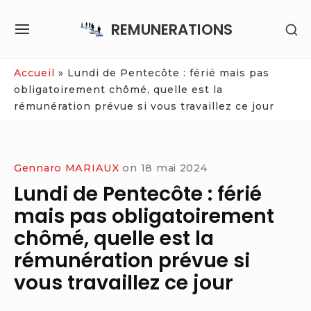
Skip
REMUNERATIONS
SH
to
SITE
SE
content
NAVIGATION
SI
Site Navigation
Accueil
»
Lundi de Pentecôte : férié mais pas
obligatoirement chômé, quelle est la
rémunération prévue si vous travaillez ce jour
Gennaro MARIAUX
on
18 mai 2024
Lundi de Pentecôte : férié
mais pas obligatoirement
chômé, quelle est la
rémunération prévue si
vous travaillez ce jour