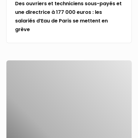
Des ouvriers et techniciens sous-payés et
euros
une directrice à 177 000 euros : les
:
salariés d’Eau de Paris se mettent en
les
grève
salariés
d’Eau
de
Paris
«
se
Je
mettent
suis
en
recruteuse,
grève
et
voici
5
phrases
que