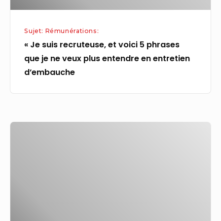
je
ne
Sujet: Rémunérations:
veux
« Je suis recruteuse, et voici 5 phrases
plus
que je ne veux plus entendre en entretien
entendre
d’embauche
en
entretien
d’embauche
Star
Academy
2024
:
Michael
Goldman
augmenté