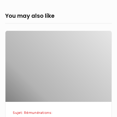
You may also like
Des
ouvriers
et
techniciens
sous-
payés
et
une
directrice
à
177
Sujet: Rémunérations:
000