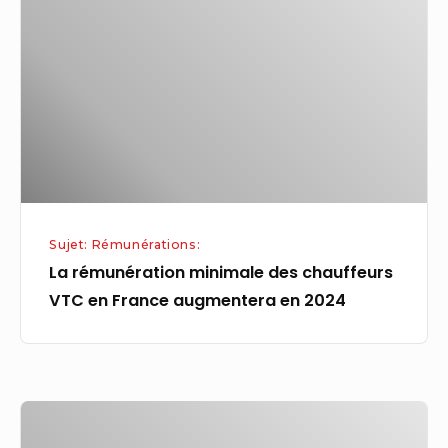
des
chauffeurs
VTC
en
France
augmentera
en
2024
Sujet: Rémunérations:
La rémunération minimale des chauffeurs
VTC en France augmentera en 2024
Rémunération
variable