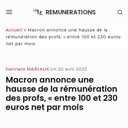
Skip
REMUNERATIONS
SH
to
SITE
SE
content
NAVIGATION
SI
Site Navigation
Accueil
»
Macron annonce une hausse de la
rémunération des profs, « entre 100 et 230 euros
net par mois
Gennaro MARIAUX
on
20 avril 2023
Macron annonce une
hausse de la rémunération
des profs, « entre 100 et 230
euros net par mois