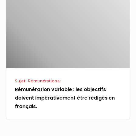
:
les
objectifs
doivent
impérativement
être
rédigés
en
français.
Sujet: Rémunérations:
Rémunération variable : les objectifs
doivent impérativement être rédigés en
français.