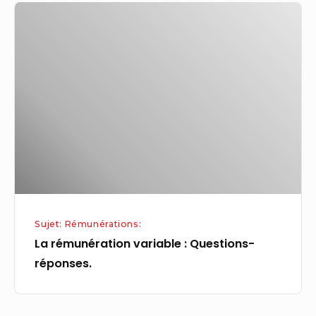
La
rémunération
variable
:
Questions-
réponses.
Sujet: Rémunérations:
La rémunération variable : Questions-
réponses.