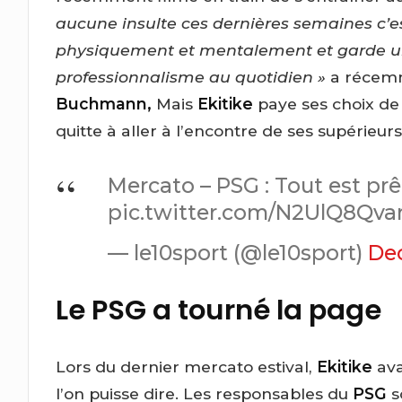
aucune insulte ces dernières semaines c’est 
physiquement et mentalement et garde un
professionnalisme au quotidien »
a récemm
Buchmann,
Mais
Ekitike
paye ses choix de
quitte à aller à l’encontre de ses supérieurs
Mercato – PSG : Tout est p
pic.twitter.com/N2UlQ8Qva
— le10sport (@le10sport)
De
Le PSG a tourné la page
Lors du dernier mercato estival,
Ekitike
ava
l’on puisse dire. Les responsables du
PSG
s