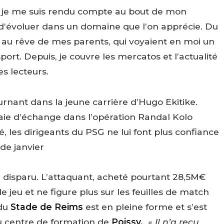
al, je me suis rendu compte au bout de mon
t d’évoluer dans un domaine que l’on apprécie. Du
n au rêve de mes parents, qui voyaient en moi un
port. Depuis, je couvre les mercatos et l’actualité
s lecteurs.
rnant dans la jeune carrière d’Hugo Ekitike.
aie d’échange dans l’opération Randal Kolo
 les dirigeants du PSG ne lui font plus confiance
de janvier
é disparu. L’attaquant, acheté pourtant 28,5M€
 jeu et ne figure plus sur les feuilles de match
 du
Stade de Reims
est en pleine forme et s’est
u centre de formation de
Poissy.
«
Il n’a reçu