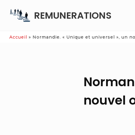
Skip
REMUNERATIONS
to
content
Accueil
»
Normandie. « Unique et universel », un no
Normandi
nouvel o