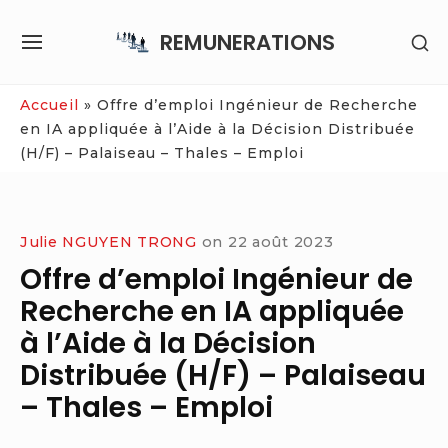
Skip
REMUNERATIONS
SH
to
SITE
SE
content
NAVIGATION
SI
Site Navigation
Accueil
»
Offre d’emploi Ingénieur de Recherche
en IA appliquée à l’Aide à la Décision Distribuée
(H/F) – Palaiseau – Thales – Emploi
Julie NGUYEN TRONG
on
22 août 2023
Offre d’emploi Ingénieur de
Recherche en IA appliquée
à l’Aide à la Décision
Distribuée (H/F) – Palaiseau
– Thales – Emploi