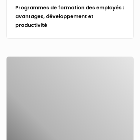
Programmes de formation des employés :
avantages, développement et
productivité
France
Travail
:
ce
dispositif
super
efficace
pour
accélérer
le