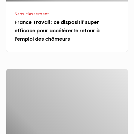
retour
Sans classement.
à
France Travail : ce dispositif super
l’emploi
efficace pour accélérer le retour à
des
l’emploi des chômeurs
chômeurs
Mise
en
route
–
Une
liste
de
contrôle