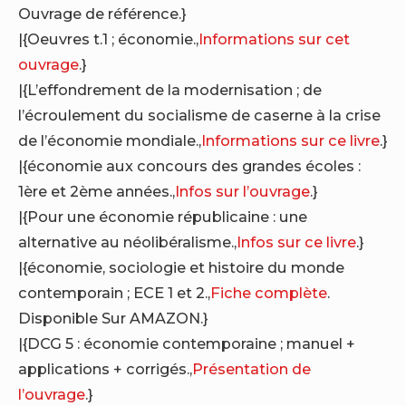
Ouvrage de référence.}
|{Oeuvres t.1 ; économie.,
Informations sur cet
ouvrage
.}
|{L’effondrement de la modernisation ; de
l’écroulement du socialisme de caserne à la crise
de l’économie mondiale.,
Informations sur ce livre
.}
|{économie aux concours des grandes écoles :
1ère et 2ème années.,
Infos sur l’ouvrage
.}
|{Pour une économie républicaine : une
alternative au néolibéralisme.,
Infos sur ce livre
.}
|{économie, sociologie et histoire du monde
contemporain ; ECE 1 et 2.,
Fiche complète
.
Disponible Sur AMAZON.}
|{DCG 5 : économie contemporaine ; manuel +
applications + corrigés.,
Présentation de
l’ouvrage
.}