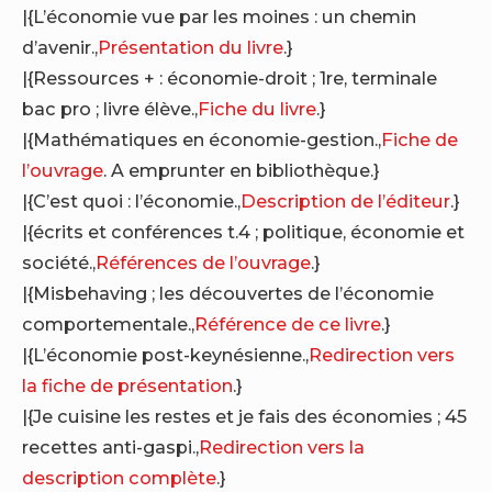
|{L’économie vue par les moines : un chemin
d’avenir.,
Présentation du livre
.}
|{Ressources + : économie-droit ; 1re, terminale
bac pro ; livre élève.,
Fiche du livre
.}
|{Mathématiques en économie-gestion.,
Fiche de
l’ouvrage
. A emprunter en bibliothèque.}
|{C’est quoi : l’économie.,
Description de l’éditeur
.}
|{écrits et conférences t.4 ; politique, économie et
société.,
Références de l’ouvrage
.}
|{Misbehaving ; les découvertes de l’économie
comportementale.,
Référence de ce livre
.}
|{L’économie post-keynésienne.,
Redirection vers
la fiche de présentation
.}
|{Je cuisine les restes et je fais des économies ; 45
recettes anti-gaspi.,
Redirection vers la
description complète
.}