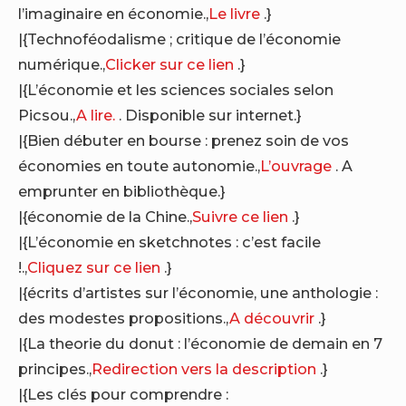
l’imaginaire en économie.,
Le livre
.}
|{Technoféodalisme ; critique de l’économie
numérique.,
Clicker sur ce lien
.}
|{L’économie et les sciences sociales selon
Picsou.,
A lire.
. Disponible sur internet.}
|{Bien débuter en bourse : prenez soin de vos
économies en toute autonomie.,
L’ouvrage
. A
emprunter en bibliothèque.}
|{économie de la Chine.,
Suivre ce lien
.}
|{L’économie en sketchnotes : c’est facile
!.,
Cliquez sur ce lien
.}
|{écrits d’artistes sur l’économie, une anthologie :
des modestes propositions.,
A découvrir
.}
|{La theorie du donut : l’économie de demain en 7
principes.,
Redirection vers la description
.}
|{Les clés pour comprendre :