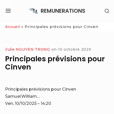
Skip
REMUNERATIONS
SH
to
SITE
SE
content
NAVIGATION
SI
Site Navigation
Accueil
»
Principales prévisions pour Cinven
Julie NGUYEN TRONG
on
10 octobre 2025
Principales prévisions pour
Cinven
Principales prévisions pour Cinven
Samuel.William…
Ven, 10/10/2025 – 14:20