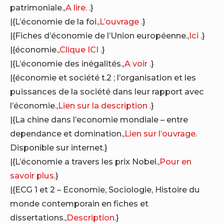
patrimoniale.,
A lire.
.}
|{L’économie de la foi.,
L’ouvrage
.}
|{Fiches d’économie de l’Union européenne.,
Ici
.}
|{économie.,
Clique ICI
.}
|{L’économie des inégalités.,
A voir
.}
|{économie et société t.2 ; l’organisation et les
puissances de la société dans leur rapport avec
l’économie.,
Lien sur la description
.}
|{La chine dans l’economie mondiale – entre
dependance et domination.,
Lien sur l’ouvrage
.
Disponible sur internet.}
|{L’économie a travers les prix Nobel.,
Pour en
savoir plus
.}
|{ECG 1 et 2 – Economie, Sociologie, Histoire du
monde contemporain en fiches et
dissertations.,
Description
.}