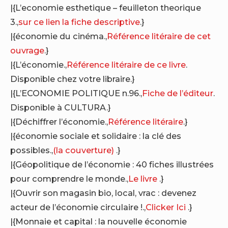
|{L’economie esthetique – feuilleton theorique
3.,
sur ce lien la fiche descriptive
.}
|{économie du cinéma.,
Référence litéraire de cet
ouvrage
.}
|{L’économie.,
Référence litéraire de ce livre
.
Disponible chez votre libraire.}
|{L’ECONOMIE POLITIQUE n.96.,
Fiche de l’éditeur
.
Disponible à CULTURA.}
|{Déchiffrer l’économie.,
Référence litéraire
.}
|{économie sociale et solidaire : la clé des
possibles.,
(la couverture)
.}
|{Géopolitique de l’économie : 40 fiches illustrées
pour comprendre le monde.,
Le livre
.}
|{Ouvrir son magasin bio, local, vrac : devenez
acteur de l’économie circulaire !.,
Clicker Ici
.}
|{Monnaie et capital : la nouvelle économie