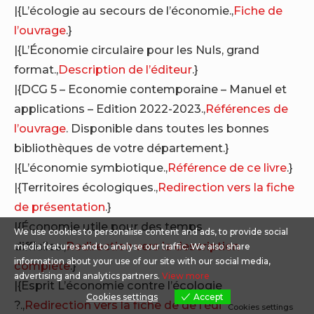
|{L’écologie au secours de l’économie.,
Fiche de
l’ouvrage
.}
|{L’Économie circulaire pour les Nuls, grand
format.,
Description de l’éditeur
.}
|{DCG 5 – Economie contemporaine – Manuel et
applications – Edition 2022-2023.,
Références de
l’ouvrage
. Disponible dans toutes les bonnes
bibliothèques de votre département.}
|{L’économie symbiotique.,
Référence de ce livre
.}
|{Territoires écologiques.,
Redirection vers la fiche
de présentation
.}
|{Économie utile pour des temps
We use cookies to personalise content and ads, to provide social
difficiles.,
Redirection vers la description
media features and to analyse our traffic. We also share
information about your use of our site with our social media,
complète
.}
advertising and analytics partners.
View more
|{Esprit L’économie contre l’écologie
Cookies settings
Accept
?.,
Redirection vers la fiche de de l’éditeur
.}
Cookies settings