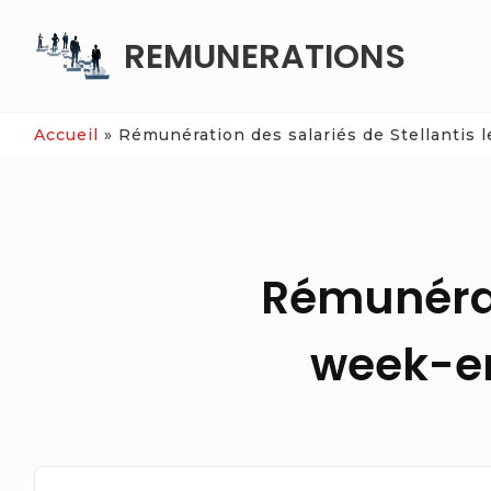
Skip
REMUNERATIONS
to
content
Accueil
»
Rémunération des salariés de Stellantis l
Rémunérati
week-end