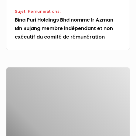
indépendant
Sujet: Rémunérations:
et
Bina Puri Holdings Bhd nomme Ir Azman
non
Bin Bujang membre indépendant et non
exécutif
exécutif du comité de rémunération
du
comité
de
rémunération
Pouvoir
d’achat
:
les
travailleurs
au
SMIC
ont