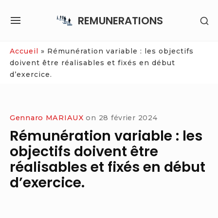
Skip
REMUNERATIONS
SH
to
SITE
SE
content
NAVIGATION
SI
Site Navigation
Accueil
»
Rémunération variable : les objectifs
doivent être réalisables et fixés en début
d’exercice.
Gennaro MARIAUX
on
28 février 2024
Rémunération variable : les
objectifs doivent être
réalisables et fixés en début
d’exercice.