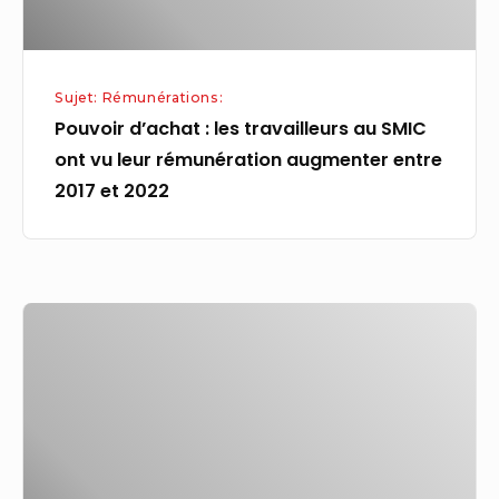
vu
leur
rémunération
Sujet: Rémunérations:
augmenter
Pouvoir d’achat : les travailleurs au SMIC
entre
ont vu leur rémunération augmenter entre
2017
2017 et 2022
et
2022
Rémunération,
reconnaissance?
refonte
de
la
formation…