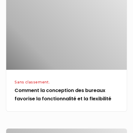
la
conception
des
bureaux
favorise
la
fonctionnalité
et
la
flexibilité
Sans classement.
Comment la conception des bureaux
favorise la fonctionnalité et la flexibilité
cette