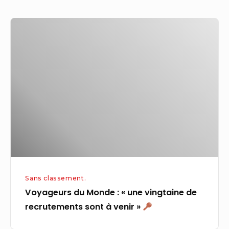
Voyageurs
du
Monde
:
« une
vingtaine
de
recrutements
sont
à
venir »
Sans classement.
Voyageurs du Monde : « une vingtaine de
recrutements sont à venir »