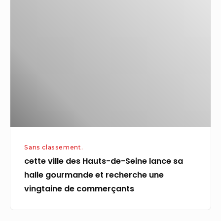
ville
des
Hauts-
de-
Seine
lance
sa
halle
gourmande
et
Sans classement.
recherche
cette ville des Hauts-de-Seine lance sa
une
halle gourmande et recherche une
vingtaine
vingtaine de commerçants
de
commerçants