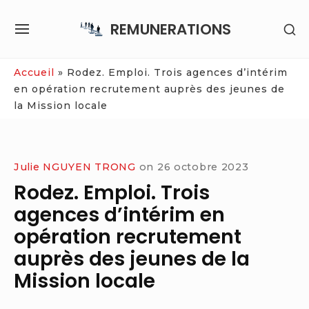
Skip
REMUNERATIONS
SH
to
SITE
SE
content
NAVIGATION
SI
Site Navigation
Accueil
»
Rodez. Emploi. Trois agences d’intérim
en opération recrutement auprès des jeunes de
la Mission locale
Julie NGUYEN TRONG
on
26 octobre 2023
Rodez. Emploi. Trois
agences d’intérim en
opération recrutement
auprès des jeunes de la
Mission locale