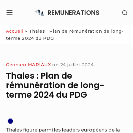
Skip
REMUNERATIONS
SH
to
SITE
SE
content
NAVIGATION
SI
Site Navigation
Accueil
»
Thales : Plan de rémunération de long-
terme 2024 du PDG
Gennaro MARIAUX
on
24 juillet 2024
Thales : Plan de
rémunération de long-
terme 2024 du PDG
Thales figure parmi les leaders européens de la