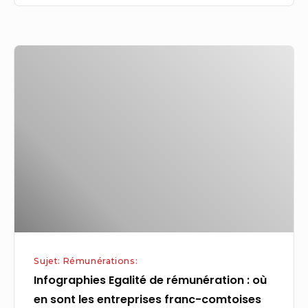
Infographies
Egalité
de
rémunération
:
où
en
sont
les
entreprises
franc-
Sujet: Rémunérations:
comtoises
Infographies Egalité de rémunération : où
en
en sont les entreprises franc-comtoises
2023