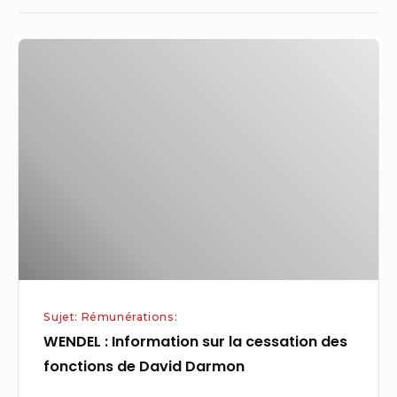
WENDEL
:
Information
sur
la
cessation
des
fonctions
de
David
Darmon
Sujet: Rémunérations:
WENDEL : Information sur la cessation des
fonctions de David Darmon