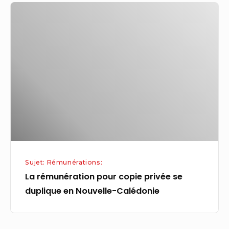
La
rémunération
pour
copie
privée
se
duplique
en
Nouvelle-
Calédonie
Sujet: Rémunérations:
La rémunération pour copie privée se
duplique en Nouvelle-Calédonie