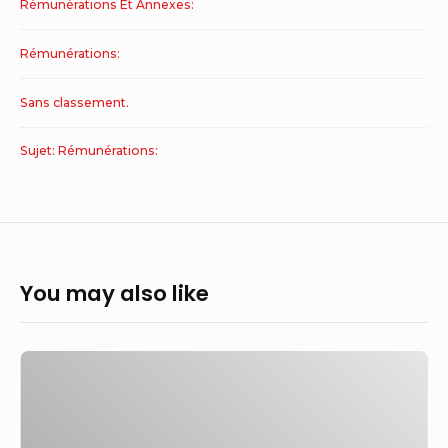
Rémunérations Et Annexes:
Rémunérations:
Sans classement.
Sujet: Rémunérations:
You may also like
Regards
croisés
: