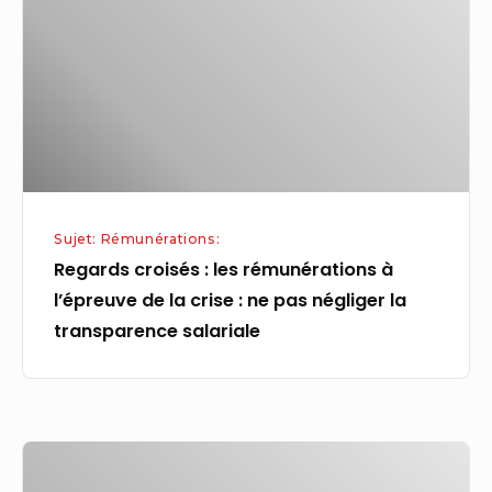
les
rémunérations
à
l’épreuve
de
la
crise
:
Sujet: Rémunérations:
ne
Regards croisés : les rémunérations à
pas
l’épreuve de la crise : ne pas négliger la
négliger
transparence salariale
la
transparence
salariale
Réforme
du