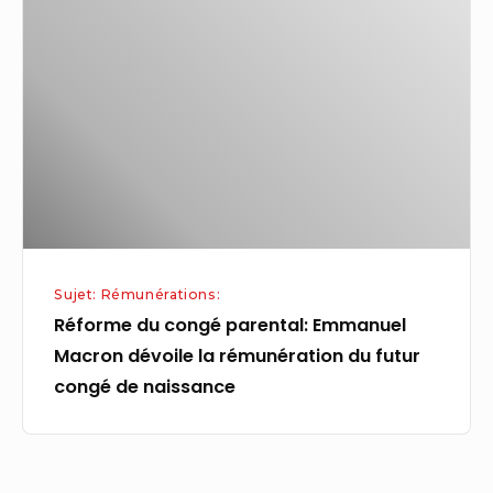
congé
parental:
Emmanuel
Macron
dévoile
la
rémunération
du
futur
Sujet: Rémunérations:
congé
Réforme du congé parental: Emmanuel
de
Macron dévoile la rémunération du futur
naissance
congé de naissance