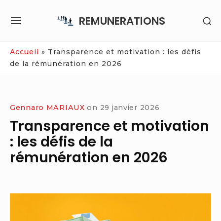
Skip
REMUNERATIONS
SH
to
SITE
SE
content
NAVIGATION
SI
Site Navigation
Accueil
»
Transparence et motivation : les défis
de la rémunération en 2026
Gennaro MARIAUX
on
29 janvier 2026
Transparence et motivation
: les défis de la
rémunération en 2026