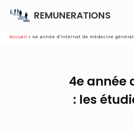
Skip
REMUNERATIONS
to
content
Accueil
»
4e année d’internat de médecine générale
4e année 
: les étu