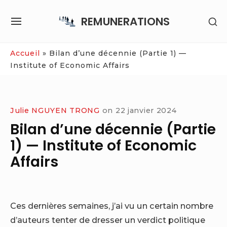
Skip
REMUNERATIONS
SH
to
SITE
SE
content
NAVIGATION
SI
Site Navigation
Accueil
»
Bilan d’une décennie (Partie 1) —
Institute of Economic Affairs
Julie NGUYEN TRONG
on
22 janvier 2024
Bilan d’une décennie (Partie
1) — Institute of Economic
Affairs
Ces dernières semaines, j’ai vu un certain nombre
d’auteurs tenter de dresser un verdict politique