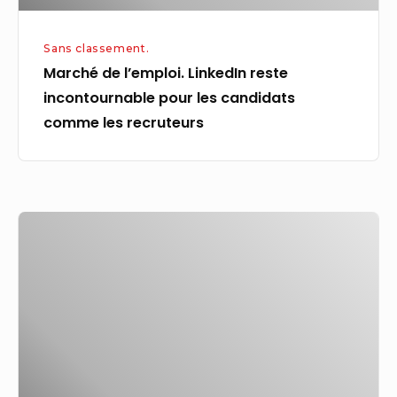
comme
les
Sans classement.
recruteurs
Marché de l’emploi. LinkedIn reste
incontournable pour les candidats
comme les recruteurs
Bureaux
scientifiques
d’Evident
–
Singapour