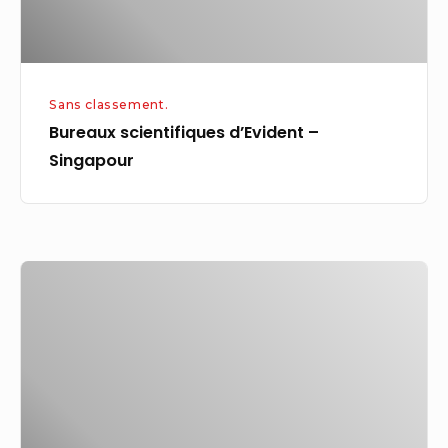
Sans classement.
Bureaux scientifiques d’Evident –
Singapour
Mise
en
route
–
Une
liste
de