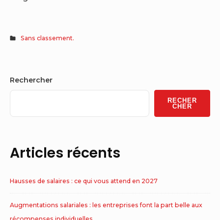
Sans classement.
Sidebar
Rechercher
Widget
RECHER
Area
CHER
Articles récents
Hausses de salaires : ce qui vous attend en 2027
Augmentations salariales : les entreprises font la part belle aux
récompenses individuelles