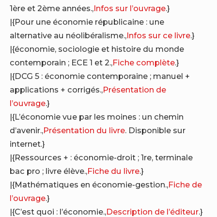
1ère et 2ème années.,
Infos sur l’ouvrage
.}
|{Pour une économie républicaine : une
alternative au néolibéralisme.,
Infos sur ce livre
.}
|{économie, sociologie et histoire du monde
contemporain ; ECE 1 et 2.,
Fiche complète
.}
|{DCG 5 : économie contemporaine ; manuel +
applications + corrigés.,
Présentation de
l’ouvrage
.}
|{L’économie vue par les moines : un chemin
d’avenir.,
Présentation du livre
. Disponible sur
internet.}
|{Ressources + : économie-droit ; 1re, terminale
bac pro ; livre élève.,
Fiche du livre
.}
|{Mathématiques en économie-gestion.,
Fiche de
l’ouvrage
.}
|{C’est quoi : l’économie.,
Description de l’éditeur
.}