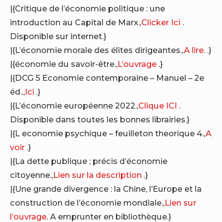
|{Critique de l’économie politique : une
introduction au Capital de Marx.,
Clicker Ici
.
Disponible sur internet.}
|{L’économie morale des élites dirigeantes.,
A lire.
.}
|{économie du savoir-être.,
L’ouvrage
.}
|{DCG 5 Economie contemporaine – Manuel – 2e
éd..,
Ici
.}
|{L’économie européenne 2022.,
Clique ICI
.
Disponible dans toutes les bonnes librairies.}
|{L economie psychique – feuilleton theorique 4.,
A
voir
.}
|{La dette publique ; précis d’économie
citoyenne.,
Lien sur la description
.}
|{Une grande divergence : la Chine, l’Europe et la
construction de l’économie mondiale.,
Lien sur
l’ouvrage
. A emprunter en bibliothèque.}