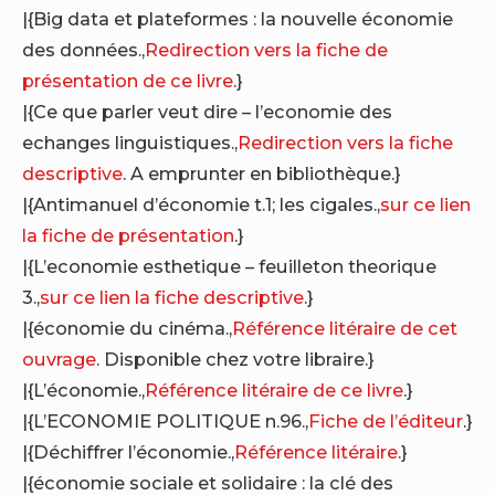
|{Big data et plateformes : la nouvelle économie
des données.,
Redirection vers la fiche de
présentation de ce livre
.}
|{Ce que parler veut dire – l’economie des
echanges linguistiques.,
Redirection vers la fiche
descriptive
. A emprunter en bibliothèque.}
|{Antimanuel d’économie t.1; les cigales.,
sur ce lien
la fiche de présentation
.}
|{L’economie esthetique – feuilleton theorique
3.,
sur ce lien la fiche descriptive
.}
|{économie du cinéma.,
Référence litéraire de cet
ouvrage
. Disponible chez votre libraire.}
|{L’économie.,
Référence litéraire de ce livre
.}
|{L’ECONOMIE POLITIQUE n.96.,
Fiche de l’éditeur
.}
|{Déchiffrer l’économie.,
Référence litéraire
.}
|{économie sociale et solidaire : la clé des