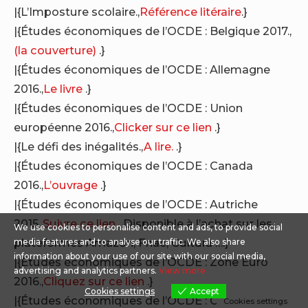
|{L’Imposture scolaire.,
Référence litéraire
.}
|{Études économiques de l’OCDE : Belgique 2017.,
(la couverture)
.}
|{Études économiques de l’OCDE : Allemagne
2016.,
Le livre
.}
|{Études économiques de l’OCDE : Union
européenne 2016.,
Clicker sur ce lien
.}
|{Le défi des inégalités.,
A lire.
.}
|{Études économiques de l’OCDE : Canada
2016.,
L’ouvrage
.}
|{Études économiques de l’OCDE : Autriche
2015.,
Suivre ce lien
. Disponible à l’achat sur les
We use cookies to personalise content and ads, to provide social
plateformes Amazon, Fnac, Cultura ….}
media features and to analyse our traffic. We also share
information about your use of our site with our social media,
|{Études économiques de l’OCDE : Zone Euro
advertising and analytics partners.
View more
2016.,
Cliquez sur ce lien
.}
Cookies settings
Accept
|{Études économiques de l’OCDE : Chine 2015.,
A
Cookies settings