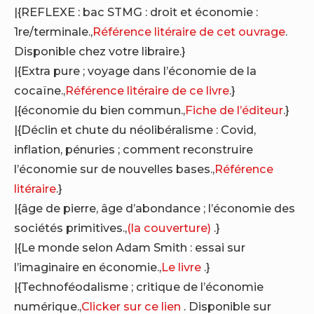
|{REFLEXE : bac STMG : droit et économie :
1re/terminale.,
Référence litéraire de cet ouvrage
.
Disponible chez votre libraire.}
|{Extra pure ; voyage dans l’économie de la
cocaïne.,
Référence litéraire de ce livre
.}
|{économie du bien commun.,
Fiche de l’éditeur
.}
|{Déclin et chute du néolibéralisme : Covid,
inflation, pénuries ; comment reconstruire
l’économie sur de nouvelles bases.,
Référence
litéraire
.}
|{âge de pierre, âge d’abondance ; l’économie des
sociétés primitives.,
(la couverture)
.}
|{Le monde selon Adam Smith : essai sur
l’imaginaire en économie.,
Le livre
.}
|{Technoféodalisme ; critique de l’économie
numérique.,
Clicker sur ce lien
. Disponible sur