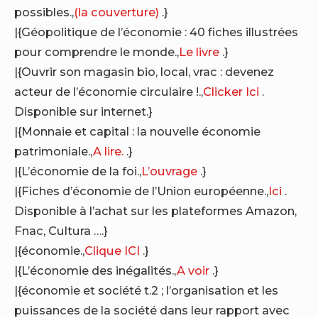
possibles.,
(la couverture)
.}
|{Géopolitique de l’économie : 40 fiches illustrées
pour comprendre le monde.,
Le livre
.}
|{Ouvrir son magasin bio, local, vrac : devenez
acteur de l’économie circulaire !.,
Clicker Ici
.
Disponible sur internet.}
|{Monnaie et capital : la nouvelle économie
patrimoniale.,
A lire.
.}
|{L’économie de la foi.,
L’ouvrage
.}
|{Fiches d’économie de l’Union européenne.,
Ici
.
Disponible à l’achat sur les plateformes Amazon,
Fnac, Cultura ….}
|{économie.,
Clique ICI
.}
|{L’économie des inégalités.,
A voir
.}
|{économie et société t.2 ; l’organisation et les
puissances de la société dans leur rapport avec