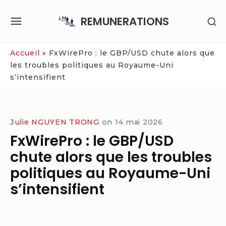
Skip
REMUNERATIONS
SH
to
SITE
SE
content
NAVIGATION
SI
Site Navigation
Accueil
»
FxWirePro : le GBP/USD chute alors que
les troubles politiques au Royaume-Uni
s’intensifient
Julie NGUYEN TRONG
on
14 mai 2026
FxWirePro : le GBP/USD
chute alors que les troubles
politiques au Royaume-Uni
s’intensifient