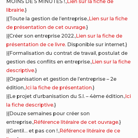
MOINS DE 5 MINUTES !.,
Lien sur la fiche de
librairie
.}
|{Toute la gestion de l’entreprise.,
Lien sur la fiche
de présentation de cet ouvrage
.}
|{Créer son entreprise 2022.,
Lien sur la fiche de
présentation de ce livre
. Disponible sur internet.}
|{Formalisation du contrat de travail, postulat de
gestion des conflits en entreprise.,
Lien sur la fiche
descriptive
.}
|{Organisation et gestion de l’entreprise – 2e
édition.,
Ici la fiche de présentation
.}
|{Le projet d’urbanisation du S.I. – 4ème édition.,
Ici
la fiche descriptive
.}
|{Douze semaines pour créer son
entreprise.,
Référence litéraire de cet ouvrage
.}
|{Gentil… et pas con !.,
Référence litéraire de ce