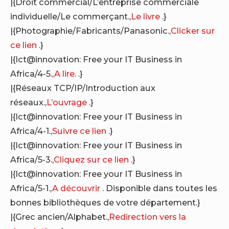
|{Droit commercial/L’entreprise commerciale
individuelle/Le commerçant.,
Le livre
.}
|{Photographie/Fabricants/Panasonic.,
Clicker sur
ce lien
.}
|{Ict@innovation: Free your IT Business in
Africa/4-5.,
A lire.
.}
|{Réseaux TCP/IP/Introduction aux
réseaux.,
L’ouvrage
.}
|{Ict@innovation: Free your IT Business in
Africa/4-1.,
Suivre ce lien
.}
|{Ict@innovation: Free your IT Business in
Africa/5-3.,
Cliquez sur ce lien
.}
|{Ict@innovation: Free your IT Business in
Africa/5-1.,
A découvrir
. Disponible dans toutes les
bonnes bibliothèques de votre département.}
|{Grec ancien/Alphabet.,
Redirection vers la