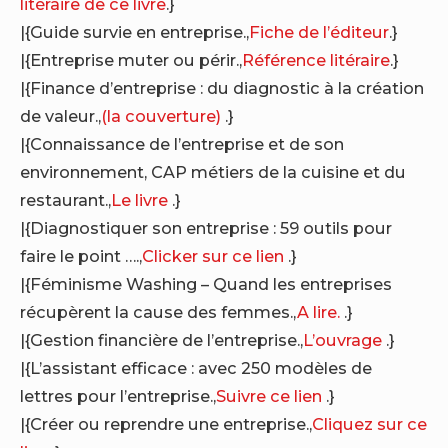
litéraire de ce livre
.}
|{Guide survie en entreprise.,
Fiche de l’éditeur
.}
|{Entreprise muter ou périr.,
Référence litéraire
.}
|{Finance d’entreprise : du diagnostic à la création
de valeur.,
(la couverture)
.}
|{Connaissance de l’entreprise et de son
environnement, CAP métiers de la cuisine et du
restaurant.,
Le livre
.}
|{Diagnostiquer son entreprise : 59 outils pour
faire le point ….,
Clicker sur ce lien
.}
|{Féminisme Washing – Quand les entreprises
récupèrent la cause des femmes.,
A lire.
.}
|{Gestion financière de l’entreprise.,
L’ouvrage
.}
|{L’assistant efficace : avec 250 modèles de
lettres pour l’entreprise.,
Suivre ce lien
.}
|{Créer ou reprendre une entreprise.,
Cliquez sur ce