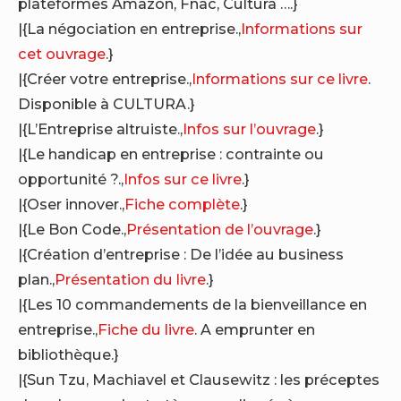
plateformes Amazon, Fnac, Cultura ….}
|{La négociation en entreprise.,
Informations sur
cet ouvrage
.}
|{Créer votre entreprise.,
Informations sur ce livre
.
Disponible à CULTURA.}
|{L’Entreprise altruiste.,
Infos sur l’ouvrage
.}
|{Le handicap en entreprise : contrainte ou
opportunité ?.,
Infos sur ce livre
.}
|{Oser innover.,
Fiche complète
.}
|{Le Bon Code.,
Présentation de l’ouvrage
.}
|{Création d’entreprise : De l’idée au business
plan.,
Présentation du livre
.}
|{Les 10 commandements de la bienveillance en
entreprise.,
Fiche du livre
. A emprunter en
bibliothèque.}
|{Sun Tzu, Machiavel et Clausewitz : les préceptes