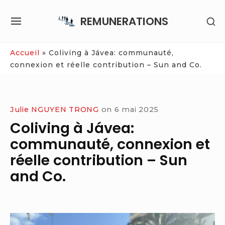
Skip
REMUNERATIONS
SH
to
SITE
SE
content
NAVIGATION
SI
Site Navigation
Accueil
»
Coliving à Jávea: communauté,
connexion et réelle contribution – Sun and Co.
Julie NGUYEN TRONG
on
6 mai 2025
Coliving à Jávea:
communauté, connexion et
réelle contribution – Sun
and Co.