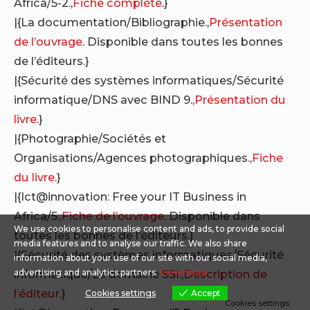
Africa/5-2.,
Fiche complète
.}
|{La documentation/Bibliographie.,
Présentation
de l’ouvrage
. Disponible dans toutes les bonnes
de l’éditeurs.}
|{Sécurité des systèmes informatiques/Sécurité
informatique/DNS avec BIND 9.,
Présentation du
livre
.}
|{Photographie/Sociétés et
Organisations/Agences photographiques.,
Fiche
du livre
.}
|{Ict@innovation: Free your IT Business in
Africa/5.,
Fiche de l’ouvrage
. Disponible dans
We use cookies to personalise content and ads, to provide social
toutes les bonnes de l’éditeurs.}
media features and to analyse our traffic. We also share
|{Sécurité des systèmes informatiques/Sécurité
information about your use of our site with our social media,
informatique/Le domaine SSI.,
Description de
advertising and analytics partners.
View more
l’éditeur
.}
Cookies settings
Accept
Cookies settings