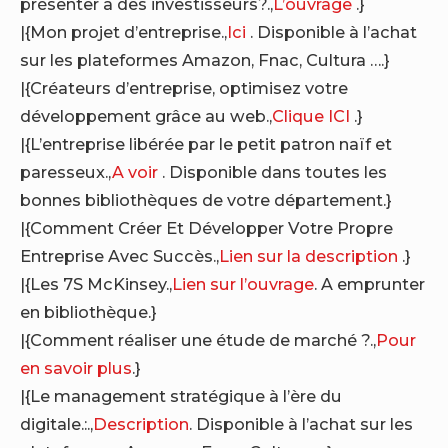
présenter à des investisseurs?.,
L’ouvrage
.}
|{Mon projet d’entreprise.,
Ici
. Disponible à l’achat
sur les plateformes Amazon, Fnac, Cultura ….}
|{Créateurs d’entreprise, optimisez votre
développement grâce au web.,
Clique ICI
.}
|{L’entreprise libérée par le petit patron naïf et
paresseux.,
A voir
. Disponible dans toutes les
bonnes bibliothèques de votre département.}
|{Comment Créer Et Développer Votre Propre
Entreprise Avec Succès.,
Lien sur la description
.}
|{Les 7S McKinsey.,
Lien sur l’ouvrage
. A emprunter
en bibliothèque.}
|{Comment réaliser une étude de marché ?.,
Pour
en savoir plus
.}
|{Le management stratégique à l’ère du
digitale.:.,
Description
. Disponible à l’achat sur les