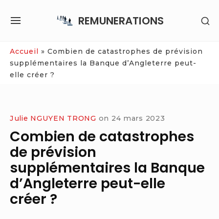
Skip
REMUNERATIONS
SH
to
SITE
SE
content
NAVIGATION
SI
Site Navigation
Accueil
»
Combien de catastrophes de prévision
supplémentaires la Banque d’Angleterre peut-
elle créer ?
Julie NGUYEN TRONG
on
24 mars 2023
Combien de catastrophes
de prévision
supplémentaires la Banque
d’Angleterre peut-elle
créer ?