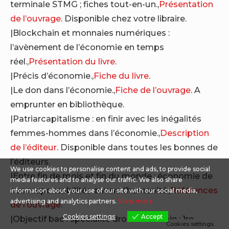
terminale STMG ; fiches tout-en-un.,
Présentation
de l’ouvrage
. Disponible chez votre libraire.
|Blockchain et monnaies numériques :
l’avènement de l’économie en temps
réel.,
Présentation du livre
.
|Précis d’économie.,
Fiche du livre
.
|Le don dans l’économie.,
Fiche de l’ouvrage
. A
emprunter en bibliothèque.
|Patriarcapitalisme : en finir avec les inégalités
femmes-hommes dans l’économie.,
Description
de l’éditeur
. Disponible dans toutes les bonnes de
l’éditeurs.
We use cookies to personalise content and ads, to provide social
|Entre fin de mois et fin du monde : économie de
media features and to analyse our traffic. We also share
nos responsabilités envers l’humanité.,
Références
information about your use of our site with our social media,
advertising and analytics partners.
View more
de l’ouvrage
.
Cookies settings
Accept
|Objectif bac : spécialité droit économie ; 1re,
Cookies settings