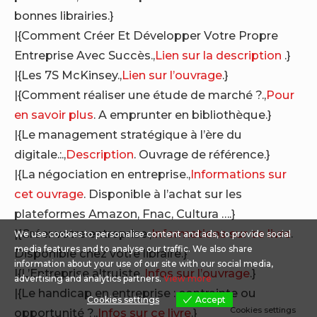
bonnes librairies.}
|{Comment Créer Et Développer Votre Propre
Entreprise Avec Succès.,
Lien sur la description
.}
|{Les 7S McKinsey.,
Lien sur l’ouvrage
.}
|{Comment réaliser une étude de marché ?.,
Pour
en savoir plus
. A emprunter en bibliothèque.}
|{Le management stratégique à l’ère du
digitale.:.,
Description
. Ouvrage de référence.}
|{La négociation en entreprise.,
Informations sur
cet ouvrage
. Disponible à l’achat sur les
plateformes Amazon, Fnac, Cultura ….}
|{Créer votre entreprise.,
Informations sur ce livre
.
We use cookies to personalise content and ads, to provide social
media features and to analyse our traffic. We also share
Disponible chez votre libraire.}
information about your use of our site with our social media,
|{L’Entreprise altruiste.,
Infos sur l’ouvrage
.}
advertising and analytics partners.
View more
|{Le handicap en entreprise : contrainte ou
Cookies settings
Accept
Cookies settings
opportunité ?.,
Infos sur ce livre
.}