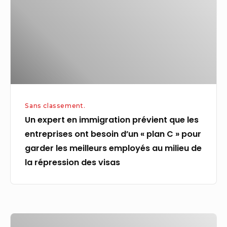
prévient
que
les
entreprises
ont
besoin
d’un
Sans classement.
«
Un expert en immigration prévient que les
plan
entreprises ont besoin d’un « plan C » pour
C
garder les meilleurs employés au milieu de
»
la répression des visas
pour
garder
les
meilleurs
MoonPay
employés