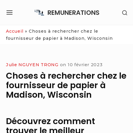
Skip
REMUNERATIONS
SH
to
SITE
SE
content
NAVIGATION
SI
Site Navigation
Accueil
»
Choses à rechercher chez le
fournisseur de papier à Madison, Wisconsin
Julie NGUYEN TRONG
on
10 février 2023
Choses à rechercher chez le
fournisseur de papier à
Madison, Wisconsin
Découvrez comment
trouver le meilleur