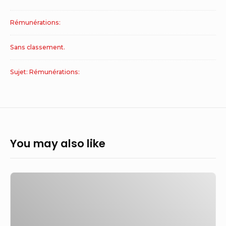
Rémunérations:
Sans classement.
Sujet: Rémunérations:
You may also like
Un
expert
en
immigration