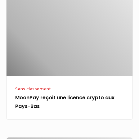
reçoit
au
une
milieu
licence
de
crypto
la
aux
répression
Pays-
des
Bas
visas
Sans classement.
MoonPay reçoit une licence crypto aux
Pays-Bas