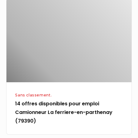
14
offres
disponibles
pour
emploi
Camionneur
La
ferriere-
en-
parthenay
(79390)
Sans classement.
14 offres disponibles pour emploi
Camionneur La ferriere-en-parthenay
(79390)